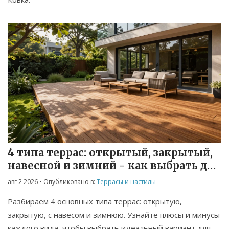
4 типа террас: открытый, закрытый,
навесной и зимний - как выбрать для
вашего сада
авг 2 2026
• Опубликовано в:
Террасы и настилы
Разбираем 4 основных типа террас: открытую,
закрытую, с навесом и зимнюю. Узнайте плюсы и минусы
каждого вида, чтобы выбрать идеальный вариант для