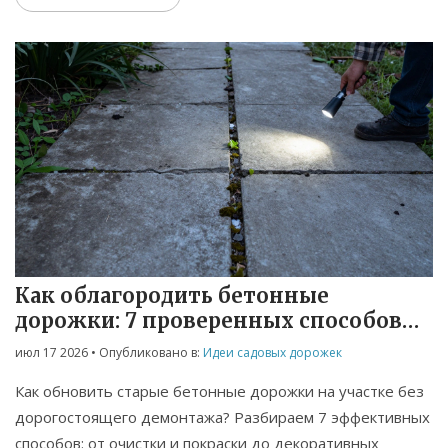
Как облагородить бетонные
дорожки: 7 проверенных способов
обновления
июл 17 2026
• Опубликовано в:
Идеи садовых дорожек
Как обновить старые бетонные дорожки на участке без
дорогостоящего демонтажа? Разбираем 7 эффективных
способов: от очистки и покраски до декоративных