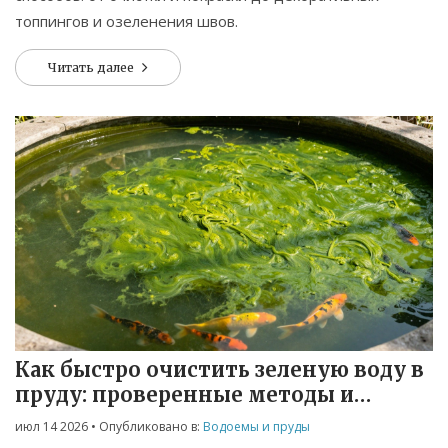
топпингов и озеленения швов.
Читать далее
Как быстро очистить зеленую воду в
пруду: проверенные методы и
советы
июл 14 2026
• Опубликовано в:
Водоемы и пруды