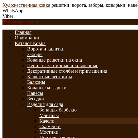
Художественная ковка
решетки, ворота, заборы, козырьки, нав
WhatsApp
Viber
Открыть меню
Главная
О компании
Каталог Ковка
Ворота и калитки
Заборы
Кованые решетки на окна
Перила лестничные и крылечные
Декоративные столбы и приглашения
Каркасные лестницы
Балконы
Кованые козырьки
Навесы
Беседки
Изделия для сада
Зона для барбекю
Мангалы
Качели
Скамейки
Мостики
Почтовые ящики