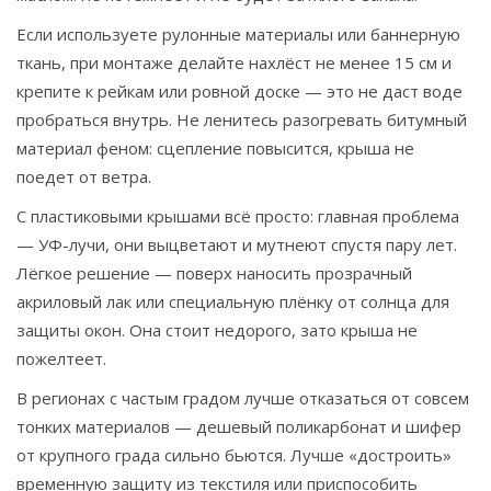
Если используете рулонные материалы или баннерную
ткань, при монтаже делайте нахлёст не менее 15 см и
крепите к рейкам или ровной доске — это не даст воде
пробраться внутрь. Не ленитесь разогревать битумный
материал феном: сцепление повысится, крыша не
поедет от ветра.
С пластиковыми крышами всё просто: главная проблема
— УФ-лучи, они выцветают и мутнеют спустя пару лет.
Лёгкое решение — поверх наносить прозрачный
акриловый лак или специальную плёнку от солнца для
защиты окон. Она стоит недорого, зато крыша не
пожелтеет.
В регионах с частым градом лучше отказаться от совсем
тонких материалов — дешевый поликарбонат и шифер
от крупного града сильно бьются. Лучше «достроить»
временную защиту из текстиля или приспособить