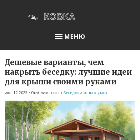
МЕНЮ
Дешевые варианты, чем
Освещение сада
накрыть беседку: лучшие идеи
для крыши своими руками
Меню
июл 12 2025
• Опубликовано в:
Беседки и зоны отдыха
О нас
Условия использования
Политика конфиденциальности
ФЗ-152