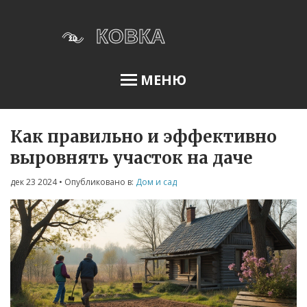
МЕНЮ
Как правильно и эффективно
Освещение сада
выровнять участок на даче
дек 23 2024
• Опубликовано в:
Дом и сад
Меню
О нас
Условия использования
Политика конфиденциальности
ФЗ-152