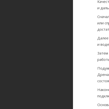
Качест
и дал
Снача
или сп
доста
Далее 
и воде
Затем 
рабо
Подум
Дрена
состоя
Након
подкл
Основ