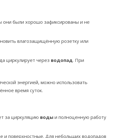
обы они были хорошо зафиксированы и не
тановить влагозащищённую розетку или
вода циркулирует через
водопад
. При
ической энергией, можно использовать
ённое время суток.
ает за циркуляцию
воды
и полноценную работу
ные и поверхностные. Для небольших водопадов