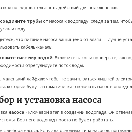
раткая последовательность действий для подключения:
соедините трубы
от насоса к водопаду, следя за тем, чт
ускали воду.
итесь, что питание насоса защищено от влаги — лучше ус
льзовать кабель-каналы.
олните систему водой
. Включите насос и проверьте, как 
ходимости отрегулируйте поток воды.
, маленький лайфхак: чтобы не зачитываться лишней электр
ы, которые будут автоматически отключать насос в определ
бор и установка насоса
овка
насоса
- ключевой этап в создании водопада. Он отвеч
истемы. Без него водопад просто не будет работать.
 с выбора насоса. Есть два основных типа насосов: погруж