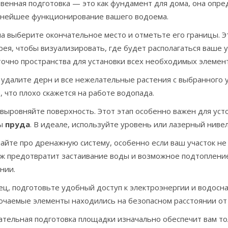
венная подготовка — это как фундамент для дома, она опре
ьнейшее функционирование вашего водоема.
ла выберите окончательное место и отметьте его границы. 
рея, чтобы визуализировать, где будет располагаться ваше
точно пространства для установки всех необходимых элемен
удалите дерн и все нежелательные растения с выбранного уч
, что плохо скажется на работе водопада.
выровняйте поверхность. Этот этап особенно важен для ус
ты
пруда
. В идеале, используйте уровень или лазерный нивел
айте про дренажную систему, особенно если ваш участок не
ж предотвратит застаивание воды и возможное подтопление
нии.
ец, подготовьте удобный доступ к электроэнергии и водосн
ючаемые элементы находились на безопасном расстоянии от 
ательная подготовка площадки изначально обеспечит вам то