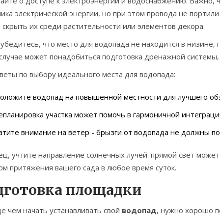
айте о доступе к электроэнергии и водоснабжению. Важно, 
ика электрической энергии, но при этом провода не портил
 скрыть их среди растительности или элементов декора.
убедитесь, что место для водопада не находится в низине,
 случае может понадобиться подготовка дренажной системы,
веты по выбору идеального места для водопада:
оложите водопад на повышенной местности для лучшего об
планировка участка может помочь в гармоничной интеграци
тите внимание на ветер - брызги от водопада не должны по
ц, учтите направление солнечных лучей: прямой свет может
м притяжения вашего сада в любое время суток.
дготовка площадки
е чем начать устанавливать свой
водопад
, нужно хорошо п