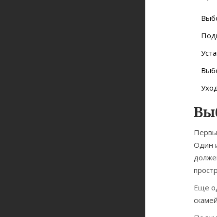
Выбо
Под
Уста
Выбо
Ухо
Вы
Первы
Один 
должен
простр
Еще од
скамей