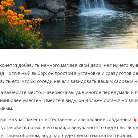
хочется добавить немного магии в свой двор, нет ничего л
д - отличный выбор: он простой в установке и сразу готов р
овить его, чтобы соседи начали завидовать вашим садовым 
а выберите место. Наверняка вы уже многое передумали и пог
наиболее уместен. Имейте в виду: он должен органично впи
чивым.
 вас на участке есть естественный или заранее созданный
пр
установить прямо у его края, и визуально это будет выгляд
е, таким образом, водопад будет легко снабжаться водой.