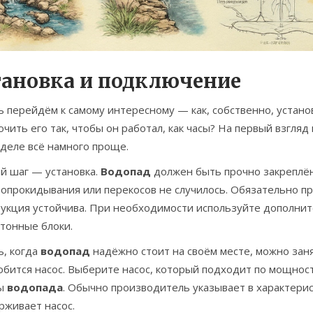
тановка и подключение
ь перейдём к самому интересному — как, собственно, уста
чить его так, чтобы он работал, как часы? На первый взгляд
деле всё намного проще.
й шаг — установка.
Водопад
должен быть прочно закреплён
опрокидывания или перекосов не случилось. Обязательно пр
рукция устойчива. При необходимости используйте дополнит
тонные блоки.
ь, когда
водопад
надёжно стоит на своём месте, можно зан
обится насос. Выберите насос, который подходит по мощнос
ты
водопада
. Обычно производитель указывает в характерис
рживает насос.