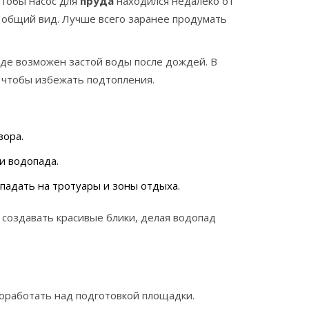
чтобы насос для
пруда
находился недалеко от
и общий вид. Лучше всего заранее продумать
 где возможен застой воды после дождей. В
 чтобы избежать подтопления.
зора.
и водопада.
падать на тротуары и зоны отдыха.
 создавать красивые блики, делая водопад
оработать над подготовкой площадки.