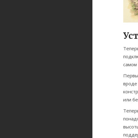
Ус
Тепер
подклю
самом 
Первы
вроде 
конст
или бе
Тепер
понад
высо
подде