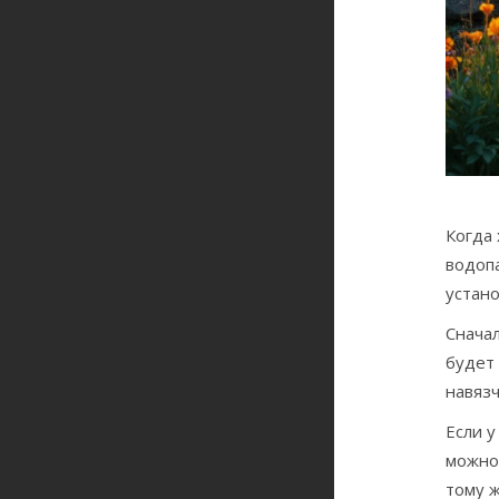
Когда 
водопа
устан
Сначал
будет 
навяз
Если у
можно 
тому ж