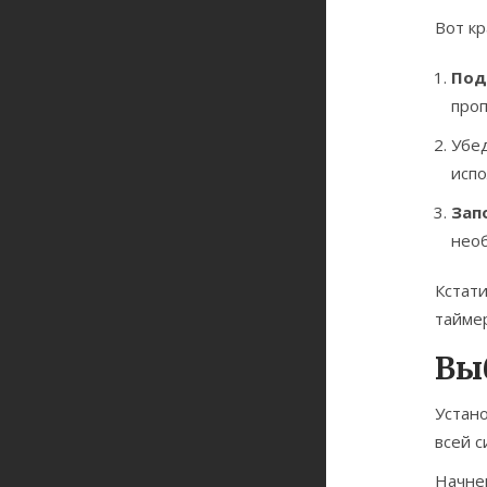
Вот к
Под
проп
Убед
испо
Зап
необ
Кстати
таймер
Вы
Устан
всей с
Начнем