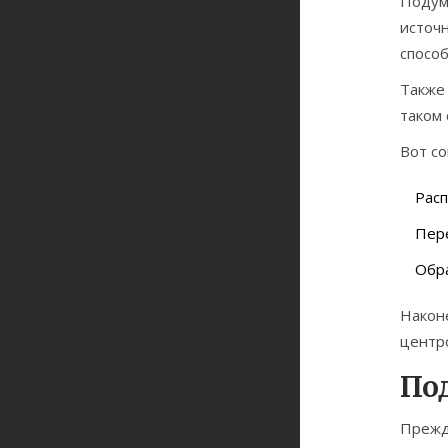
Подум
источн
способ
Также 
таком
Вот со
Расп
Пере
Обра
Наконе
центро
По
Прежд