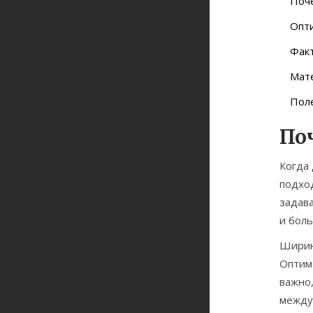
Поч
Опт
Фак
Мат
Пол
По
Когда 
подхо
задава
и бол
Ширина
Оптима
важно,
между