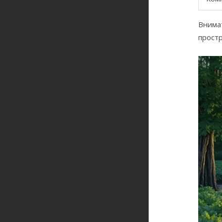
Внимат
простр