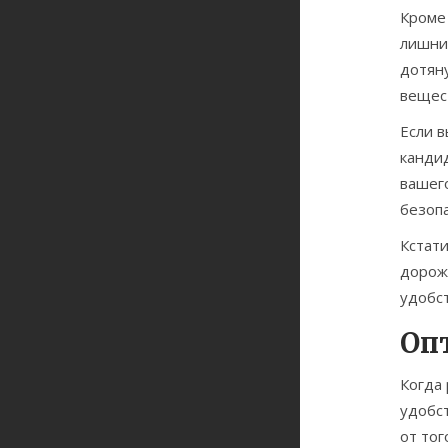
Кроме
лишни
дотяну
вещес
Если в
кандид
вашег
безоп
Кстат
дороже
удобс
Оп
Когда 
удобст
от тог