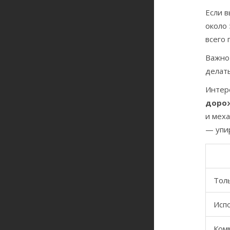
Если 
около 
всего 
Важно
делать
Интер
доро
и меха
— упир
Тол
Исп
Ком