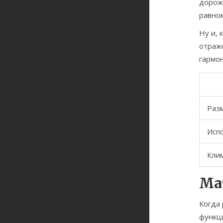
дорож
равно
Ну и, 
отраже
гармон
Разм
Исп
Кли
Ма
Когда
функц