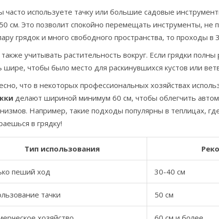
вы часто используете тачку или большие садовые инструме
50 см. Это позволит спокойно перемещать инструменты, не п
пару грядок и много свободного пространства, то проходы в 
 также учитывать растительность вокруг. Если грядки полн
 шире, чтобы было место для раскинувшихся кустов или вет
есно, что в некоторых профессиональных хозяйствах исполь
жки
делают шириной минимум 60 см, чтобы облегчить автом
низмов. Например, такие подходы популярны в теплицах, гд
аешься в грядку!
Тип использования
Рек
ько пеший ход
30-40 см
ользование тачки
50 см
мерческое хозяйство
60 см и более