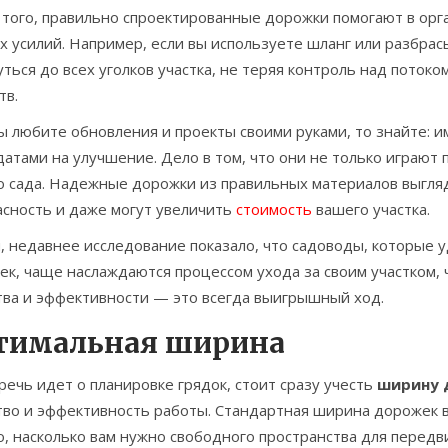
 того, правильно спроектированные дорожки помогают в орг
х усилий. Например, если вы используете шланг или разбра
ться до всех уголков участка, не теряя контроль над пото
тв.
ы любите обновления и проекты своими руками, то знайте: 
атами на улучшение. Дело в том, что они не только играют п
о сада. Надежные дорожки из правильных материалов выгля
асность и даже могут увеличить
стоимость
вашего участка.
и, недавнее исследование показало, что садоводы, которые
к, чаще наслаждаются процессом ухода за своим участком, ч
тва и эффективности — это всегда выигрышный ход.
тимальная ширина
речь идет о планировке грядок, стоит сразу учесть
ширину 
во и эффективность работы. Стандартная ширина дорожек в с
о, насколько вам нужно свободного пространства для передв