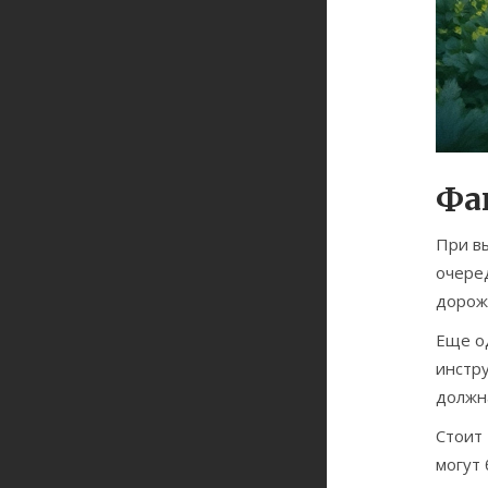
Фа
При в
очеред
дороже
Еще од
инстр
должн
Стоит 
могут 