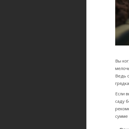
Вы ко
мелочь
Ведь о
грядка
Если в
саду б
рекоме
сумме