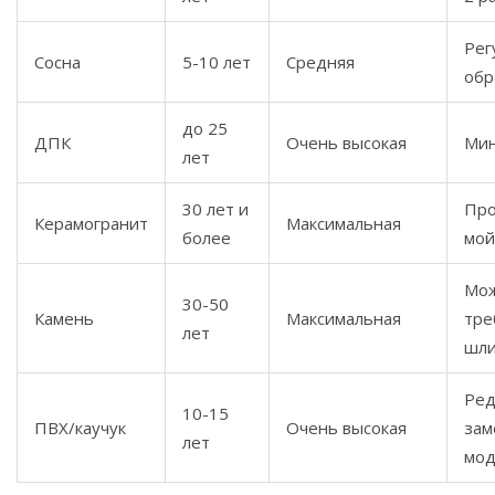
Рег
Сосна
5-10 лет
Средняя
обр
до 25
ДПК
Очень высокая
Ми
лет
30 лет и
Про
Керамогранит
Максимальная
более
мой
Мо
30-50
Камень
Максимальная
тре
лет
шли
Ред
10-15
ПВХ/каучук
Очень высокая
зам
лет
мод