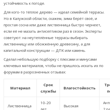
устойчивость к погоде.
Для кого-то тёплое дерево — идеал семейной террасы.
Но в Калужской области, скажем, зима берёт своё, и
простая сосна или даже лиственница быстро чернеет,
если её не мазать антисептиком раз в сезон. Эксперты
советуют: на неутеплённые террасы выбирать
лиственницу или обожжённую древесину, а для
капитальной конструкции — ДПК или камень.
Сделал небольшую подборку с плюсами и минусами
ключевых материалов, чтобы не пришлось искать их по
форумам в разрозненных отзывах:
Срок
Тр
Материал
Влагостойкость
службы
п
10-20
Ант
Лиственница
Высокая
лет
2 р