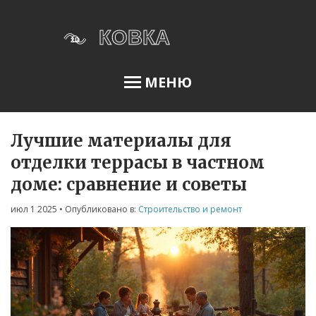
МЕНЮ
Лучшие материалы для
Освещение сада
отделки террасы в частном
доме: сравнение и советы
Меню
июл 1 2025
• Опубликовано в:
Строительство и ремонт
О нас
Условия использования
Политика конфиденциальности
ФЗ-152