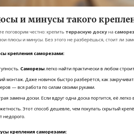
юсы и минусы такого крепле
те поговорим честно: крепить
террасную доску
на
саморе
вои плюсы и минусы. Без этого не разберёшься, стоит ли за
сы крепления саморезами:
тупность.
Саморезы
легко найти практически в любом строи
ий монтаж. Даже новичок быстро разберётся, как закручива
еров — вся работа по силам своими руками.
рая замена доски. Если вдруг одна доска портится, её легко
етность. Этот способ дешевле, чем покупать скрытый крепё
т недорого.
усы крепления саморезами: