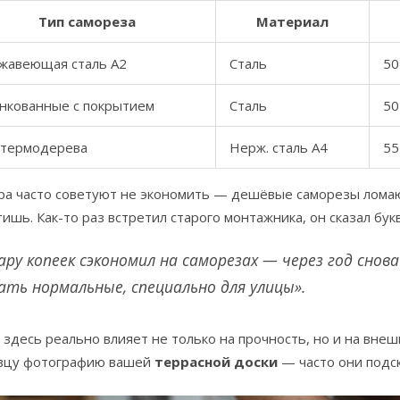
Тип самореза
Материал
жавеющая сталь A2
Сталь
50
нкованные с покрытием
Сталь
50
 термодерева
Нерж. сталь A4
55
ра часто советуют не экономить — дешёвые саморезы ломают
ишь. Как-то раз встретил старого монтажника, он сказал бу
ару копеек сэкономил на саморезах — через год снов
ать нормальные, специально для улицы».
здесь реально влияет не только на прочность, но и на внеш
вцу фотографию вашей
террасной доски
— часто они подс