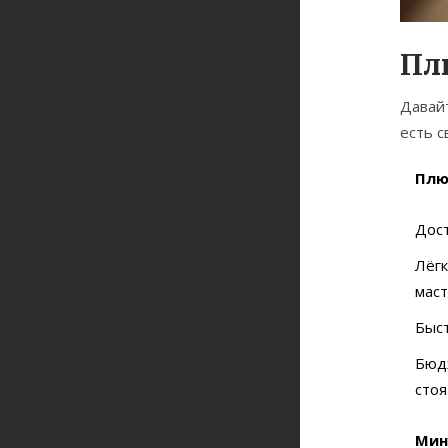
Пл
Давай
есть с
Плю
Дос
Лёгк
маст
Быст
Бюдж
стоя
Мин