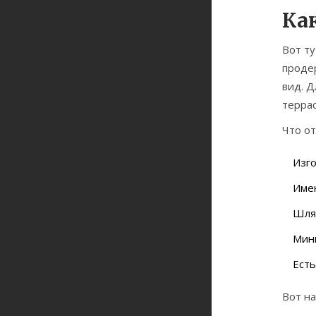
Ка
Вот ту
проде
вид. 
террас
Что о
Изго
Име
Шляп
Мини
Есть
Вот на