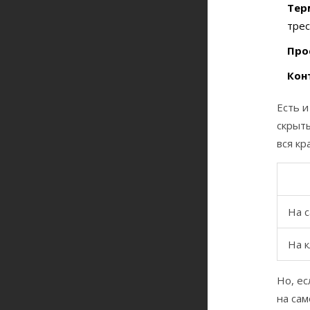
Тер
трес
Про
Кон
Есть и
скрыты
вся к
На 
На 
Но, ес
на са