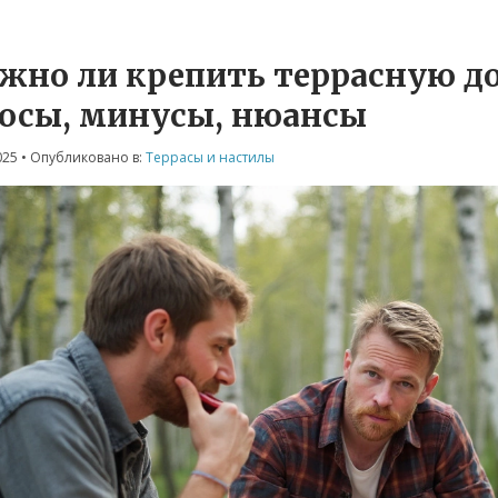
жно ли крепить террасную до
юсы, минусы, нюансы
025
• Опубликовано в:
Террасы и настилы