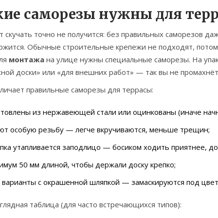
кие саморезы нужны для терр
т скучать точно не получится: без правильных саморезов да
ржится. Обычные строительные крепежи не подходят, потом
Для
монтажа
на улице нужны специальные саморезы. На упа
ной доски» или «для внешних работ» — так вы не промахнёт
тличает правильные саморезы для террасы:
товлены из нержавеющей стали или оцинкованы (иначе начн
ют особую резьбу — легче вкручиваются, меньше трещин;
ка утапливается заподлицо — босиком ходить приятнее, до
мум 50 мм длиной, чтобы держали доску крепко;
 варианты с окрашенной шляпкой — замаскируются под цвет
глядная таблица (для часто встречающихся типов):