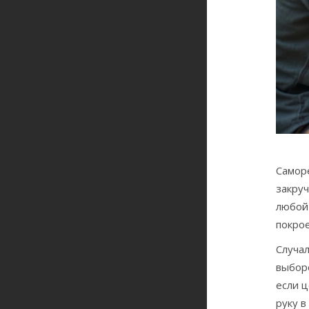
Саморе
закруч
любой
покрое
Случал
выборо
если ц
руку 