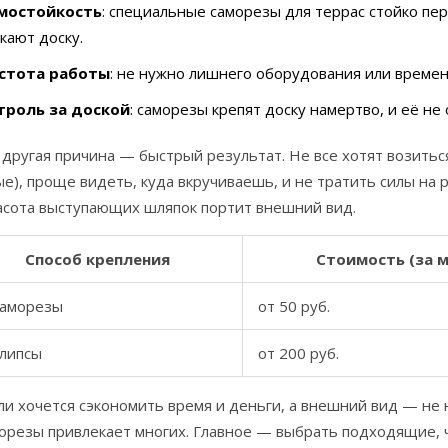
мостойкость
: специальные саморезы для террас стойко пе
кают доску.
стота работы
: не нужно лишнего оборудования или времени
троль за доской
: саморезы крепят доску намертво, и её не
 другая причина — быстрый результат. Не все хотят возить
е), проще видеть, куда вкручиваешь, и не тратить силы на
расота выступающих шляпок портит внешний вид.
Способ крепления
Стоимость (за м
саморезы
от 50 руб.
клипсы
от 200 руб.
ли хочется сэкономить время и деньги, а внешний вид — не 
морезы привлекает многих. Главное — выбрать подходящие, 