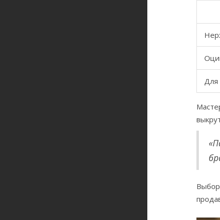
Нер
Оци
Для
Масте
выкрут
«П
бр
Выбор 
прода