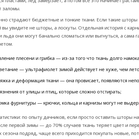
я пластами, лед замерзает, а потом всё это начинает растаи
т заломы.
но страдают бюджетные и тонкие ткани. Если такие шторы «
 вы увидите не шторы, а лоскуты. Отдельная история с карн
и льда они могут банально сломаться или выгнуться, а сама 
летом.
ление плесени и грибка — из-за того что ткань долго намока
етание — ультрафиолет зимой действует не хуже, чем лето
яжка и деформация ткани — она провисает, появляются непо
язнения от улицы и птиц, которые сложно отстирать;
мка фурнитуры — крючки, кольца и карнизы могут не выдер
атистики: по опыту дачников, если просто оставить шторы н
сле первой зимы — до 70% случаев ткань теряет цвет и пер
 сезона подряд, чаще всего приходится покупать новые, по