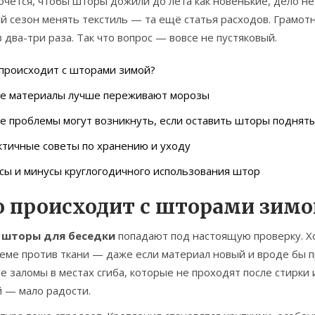
очется, чтобы шторы дожили до лета как новенькие, дело не 
й сезон менять текстиль — та ещё статья расходов. Грамот
 два-три раза. Так что вопрос — вовсе не пустяковый.
происходит с шторами зимой?
ие материалы лучше переживают морозы
е проблемы могут возникнуть, если оставить шторы поднят
тичные советы по хранению и уходу
ы и минусы круглогодичного использования штор
о происходит с шторами зимо
й
шторы для беседки
попадают под настоящую проверку. Х
деме против ткани — даже если материал новый и вроде бы 
е заломы в местах сгиба, которые не проходят после стирки
й — мало радости.