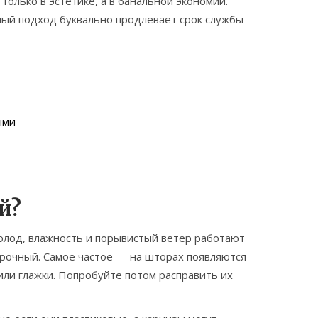
только в эстетике, а в банальной экономии.
ный подход буквально продлевает срок службы
ыми
й?
олод, влажность и порывистый ветер работают
прочный. Самое частое — на шторах появляются
 или глажки. Попробуйте потом расправить их