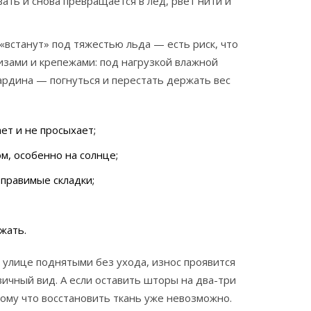
вать и снова превращается в лед, рвёт нити и
встанут» под тяжестью льда — есть риск, что
изами и крепежами: под нагрузкой влажной
гардина — погнуться и перестать держать вес
ет и не просыхает;
м, особенно на солнце;
правимые складки;
жать.
а улице поднятыми без ухода, износ проявится
вичный вид. А если оставить шторы на два-три
тому что восстановить ткань уже невозможно.