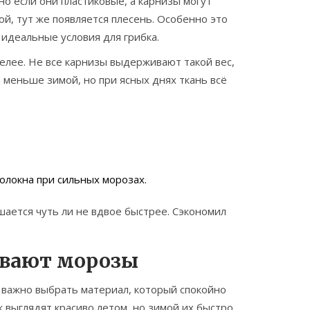
о если они пластиковые, а карнизы могут
й, тут же появляется плесень. Особенно это
 идеальные условия для грибка.
желее. Не все карнизы выдерживают такой вес,
 меньше зимой, но при ясных днях ткань всё
олокна при сильных морозах.
шается чуть ли не вдвое быстрее. Сэкономил
ивают морозы
, важно выбрать материал, который спокойно
 выглядят красиво летом, но зимой их быстро