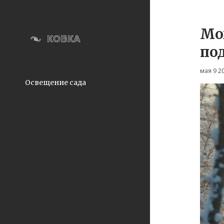
Мо
по
мая 9 2
Освещение сада