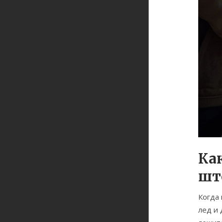
Ка
шт
Когда 
лед и 