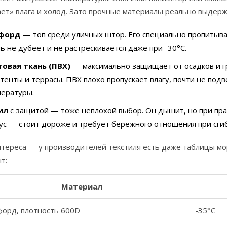
ает» влага и холод. Зато прочные материалы реально выдер
форд
— топ среди уличных штор. Его специально пропитываю
ь не дубеет и не растрескивается даже при -30°C.
товая ткань (ПВХ)
— максимально защищает от осадков и гр
тенты и террасы. ПВХ плохо пропускает влагу, почти не подв
пературы.
ил
с защитой — тоже неплохой выбор. Он дышит, но при прав
с — стоит дороже и требует бережного отношения при сгиб
нтереса — у производителей текстиля есть даже таблицы мо
т:
Материал
форд, плотность 600D
-35°C