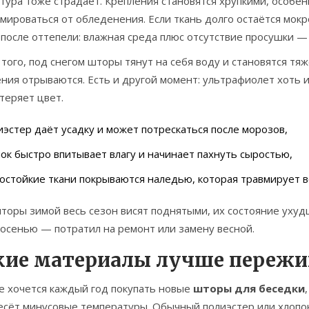
ура тоже страдает. Крепления становятся хрупкими, особенн
ироваться от обледенения. Если ткань долго остаётся мокро
после оттепели: влажная среда плюс отсутствие просушки —
того, под снегом шторы тянут на себя воду и становятся тя
ния отрываются. Есть и другой момент: ультрафиолет хоть и
теряет цвет.
эстер даёт усадку и может потрескаться после морозов,
ок быстро впитывает влагу и начинает пахнуть сыростью,
остойкие ткани покрываются наледью, которая травмирует в
торы зимой весь сезон висят поднятыми, их состояние ухуд
 осенью — потратил на ремонт или замену весной.
кие материалы лучше переж
е хочется каждый год покупать новые
шторы для беседки
есёт минусовые температуры. Обычный полиэстер или хлопок