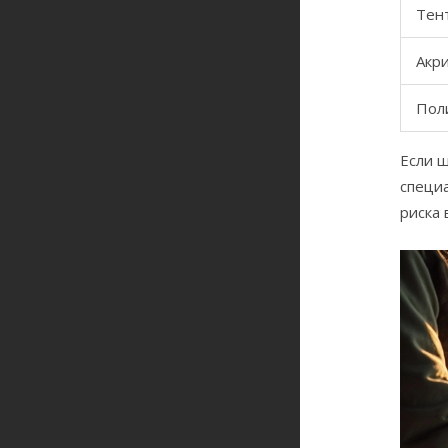
Тен
Акр
Пол
Если ш
специ
риска 