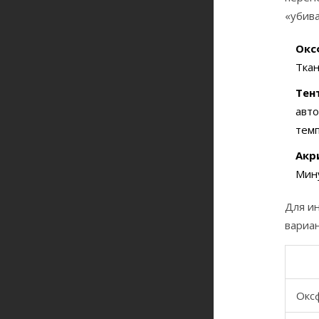
«убив
Окс
Ткан
Тен
авто
тем
Акр
Мину
Для и
вариан
Окс