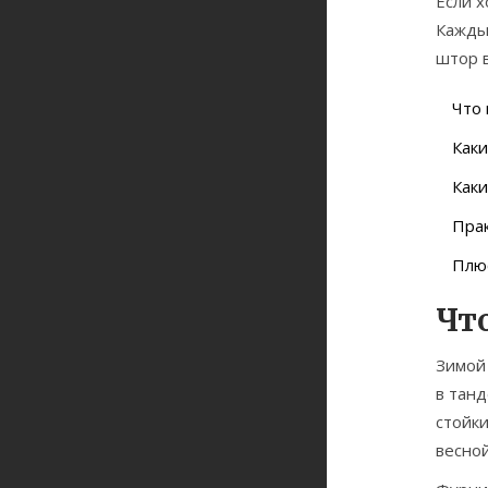
Если х
Кажды
штор в
Что 
Как
Каки
Прак
Плюс
Чт
Зимо
в тан
стойки
весно