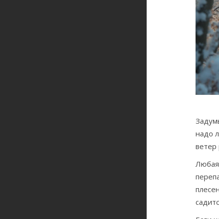
Задумы
надо л
ветер
Любая 
перепа
плесен
садитс