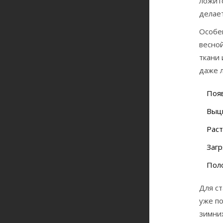
ложитс
делае
Особен
весной
ткани 
даже 
Появ
Выцв
Раст
Загр
Поло
Для ст
уже по
зимних