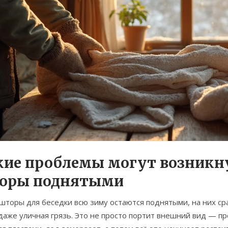
кие проблемы могут возникну
оры поднятыми
шторы для беседки всю зиму остаются поднятыми, на них сраз
даже уличная грязь. Это не просто портит внешний вид — пр