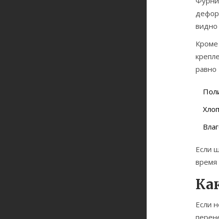
Фурнит
деформ
видно 
Кроме 
крепле
равно 
Поли
Хлоп
Влаг
Если ш
время
Ка
Если н
перен