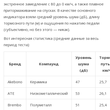
экстренное замедление с 80 до 0 км/ч, а также плавное
притормаживание на спусках. В качестве основного
индикатора взяли средний уровень шума (дБ), длину
тормозного пути (м) и ощущения по нажатию педали
(субъективно, но без этого — никак).
Вот интересная статистика (средние данные за весь
период теста):
Урoвeнь
Торм
Бренд
Компaунд
шума
путь
(дБ)
км/
Akebono
Керамика
47
25,7
ATE
Низкометаллический
53
26,1
Brembo
Полуметалл
51
25,4