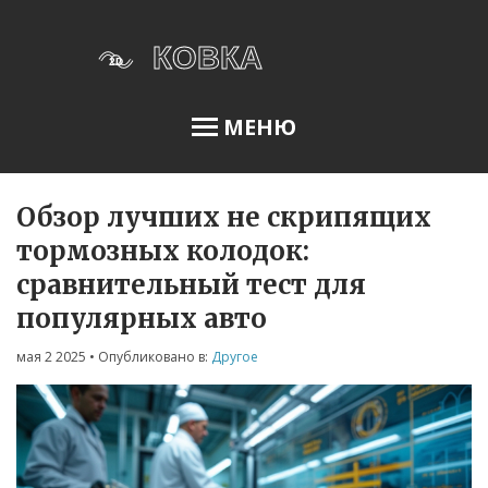
МЕНЮ
Обзор лучших не скрипящих
Освещение сада
тормозных колодок:
сравнительный тест для
Меню
популярных авто
О нас
мая 2 2025
• Опубликовано в:
Другое
Условия использования
Политика конфиденциальности
ФЗ-152