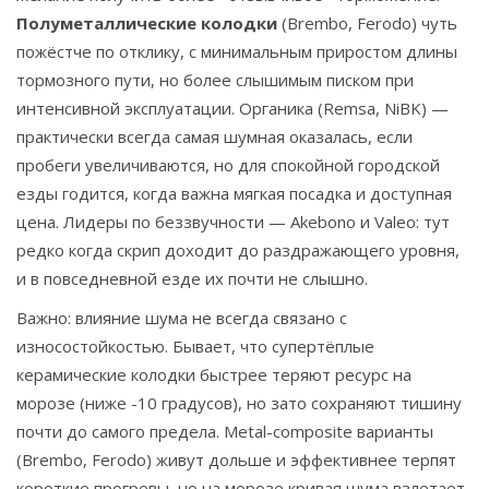
Полуметаллические колодки
(Brembo, Ferodo) чуть
пожёстче по отклику, с минимальным приростом длины
тормозного пути, но более слышимым писком при
интенсивной эксплуатации. Органика (Remsa, NiBK) —
практически всегда самая шумная оказалась, если
пробеги увеличиваются, но для спокойной городской
езды годится, когда важна мягкая посадка и доступная
цена. Лидеры по беззвучности — Akebono и Valeo: тут
редко когда скрип доходит до раздражающего уровня,
и в повседневной езде их почти не слышно.
Важно: влияние шума не всегда связано с
износостойкостью. Бывает, что супертёплые
керамические колодки быстрее теряют ресурс на
морозе (ниже -10 градусов), но зато сохраняют тишину
почти до самого предела. Metal-composite варианты
(Brembo, Ferodo) живут дольше и эффективнее терпят
короткие прогревы, но на морозе кривая шума взлетает