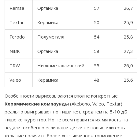
Remsa
Органика
57
26,7
Textar
Керамика
50
25,9
Ferodo
Полуметалл
54
25,8
NiBK
Органика
58
27,3
TRW
Низкометаллический
55
26,0
Valeo
Керамика
48
25,6
Особенности вырисовываются вполне конкретные.
Керамические компаунды
(Akebono, Valeo, Textar)
реально выигрывают по тишине: в среднем на 5-10 дБ
тише конкурентов. Но не всем нравится их мягкость на
педали, особенно если ваши диски не новые или есть
желание получить более «отзывчивое» торможение.