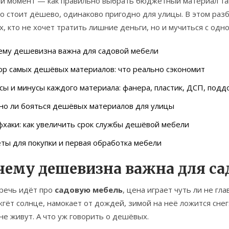
й момент — как правильно выбрать бюджетный материал так,
то стоит дёшево, одинаково пригодно для улицы. В этом ра
х, кто не хочет тратить лишние деньги, но и мучиться с од
ему дешевизна важна для садовой мебели
р самых дешёвых материалов: что реально сэкономит
ы и минусы каждого материала: фанера, пластик, ДСП, подд
но ли бояться дешёвых материалов для улицы
хаки: как увеличить срок службы дешёвой мебели
ты для покупки и первая обработка мебели
чему дешевизна важна для са
 речь идёт про
садовую мебель
, цена играет чуть ли не гл
гёт солнце, намокает от дождей, зимой на неё ложится сне
не живут. А что уж говорить о дешёвых.