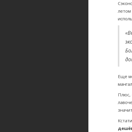
Сэкон
летом 
исполь
«В
эк
Бо
до
Еще мо
мангал
Плюс, 
лавоче
значит
Кстати
дешё