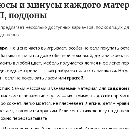
юсы и минусы каждого матери
П, поддоны
 предлагает несколько доступных вариантов, подходящих д
 дешёвых:
ера
. По цене часто выигрывает, особенно если покупать ост
батывать: пилится даже обычной ножовкой, детали скрепл
асить в любой цвет, мебель получается лёгкая и её легко п
ь, недосмотрели — слои разбухают или отслаиваются. На у
н, если не покрывать лаком или краской.
стик
. Самый массовый и узнаваемый материал для
садовой
сические пластиковые стулья — их стоимость до сих пор мин
ро сохнет, легко моется, не плесневеет. Лёгкие, детям нрав
етает, становится хрупким. Если сесть тяжеловесу на дешёвы
ложно перерабатывать.
П
. Материал дешёвый, но не идеальный. Делают из древесно