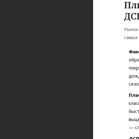
Пл
ДС
Рынок
самых
Фан
обра
покр
дожд
сезо
Пла
клас
быст
выцв
— с
ДС