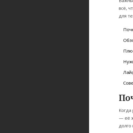
Важны
всё, ч
для те
Поч
Обзо
Плюс
Нуж
Лайф
Сове
По
Когда
— её ж
долго 