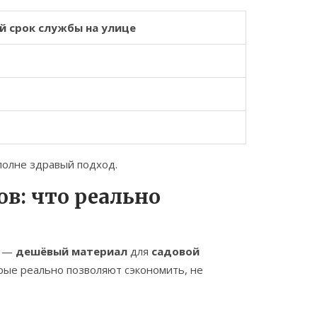
й срок службы на улице
вполне здравый подход.
в: что реально
а —
дешёвый материал
для
садовой
орые реально позволяют сэкономить, не