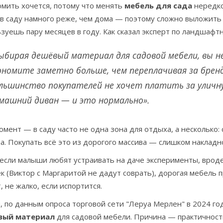
омить хочется, потому что менять
мебель для сада
нередко
в саду намного реже, чем дома — поэтому сложно выложить 
зуешь пару месяцев в году. Как сказал эксперт по ландшафт
ыбирая дешёвый материал для садовой мебели, вы н
ономите заметно больше, чем переплачивая за бренд
льшинство покупателей не хочет платить за уличную
машний диван — и это нормально».
мент — в саду часто не одна зона для отдыха, а несколько: с
а. Покупать всё это из дорогого массива — слишком накладн
если малыши любят устраивать на даче эксперименты, вроде
к (Виктор с Маргаритой не дадут соврать), дорогая мебель
, не жалко, если испортится.
, по данным опроса торговой сети "Леруа Мерлен" в 2024 г
вый материал
для садовой мебели. Причина — практичность