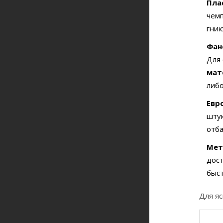
Пла
чемп
гнию
Фан
Для 
мат
либо
Евр
штук
отба
Мет
дост
быст
Для яс