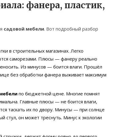
ала: фанера, пластик,
ля
садовой мебели
. Вот подробный разбор
атки в строительных магазинах. Легко
яются саморезами. Плюсы — фанеру реально
ереносить. Из минусов — боится влаги. Прошёл
лице без обработки фанера выживает максимум
 мебели
по бюджетной цене. Многие помнят
имальна. Главные плюсы — не боится влаги,
ится таскать их по двору. Минусы — при солнце
й стул, он может треснуть. Минус к экологии
й стружки, держит форму ровно до первого