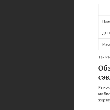
Пла
ДСП
Мас
Так чт
Об
сэ
Рынок
мебе
жертву