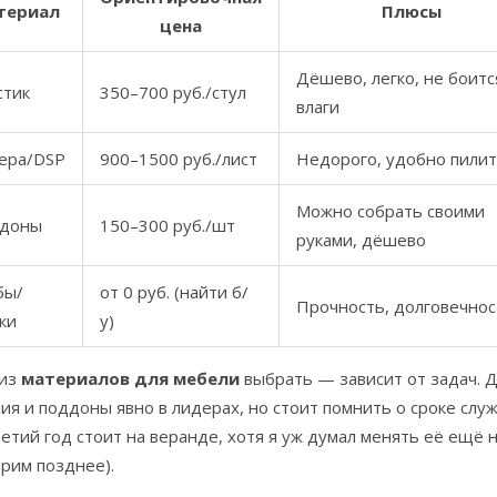
териал
Плюсы
цена
Дёшево, легко, не боитс
стик
350–700 руб./стул
влаги
ера/DSP
900–1500 руб./лист
Недорого, удобно пили
Можно собрать своими
доны
150–300 руб./шт
руками, дёшево
бы/
от 0 руб. (найти б/
Прочность, долговечнос
ки
у)
 из
материалов для мебели
выбрать — зависит от задач. 
я и поддоны явно в лидерах, но стоит помнить о сроке служ
етий год стоит на веранде, хотя я уж думал менять её ещё н
рим позднее).