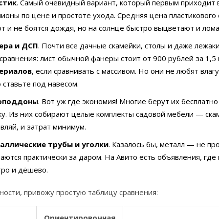
стик
. Самый очевидный вариант, который первым приходит в
ионы по цене и простоте ухода. Средняя цена пластикового
т и не боятся дождя, но на солнце быстро выцветают и лома
ера и ДСП
. Почти все дачные скамейки, столы и даже лежа
сравнения: лист обычной фанеры стоит от 900 рублей за 1,
ериалов
, если сравнивать с массивом. Но они не любят вла
 ставьте под навесом.
оподдоны
. Вот уж где экономия! Многие берут их бесплатно
у. Из них собирают целые комплекты садовой мебели — скам
вляй, и затрат минимум.
аллические трубы и уголки
. Казалось бы, металл — не п
аются практически за даром. На Авито есть объявления, где 
ро и дёшево.
ности, привожу простую таблицу сравнения:
Ориентировочная