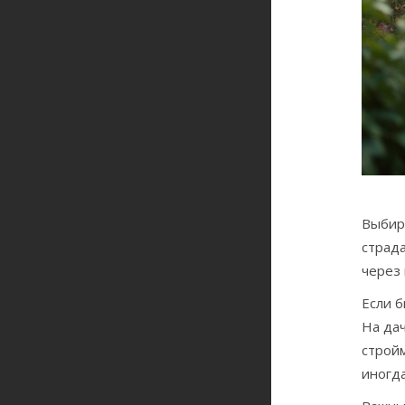
Выби
страда
через 
Если 
На дач
строй
иногд