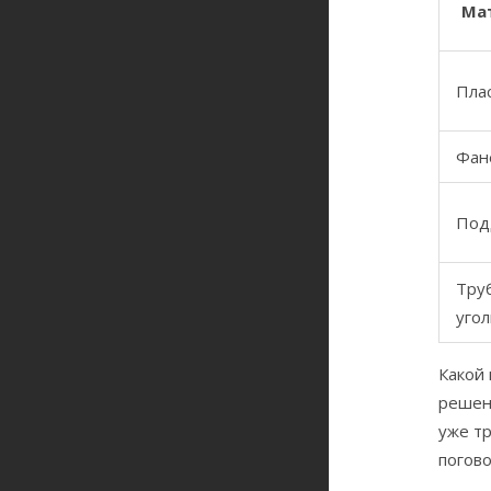
Ма
Пла
Фан
Под
Тру
угол
Какой
решени
уже тр
погово