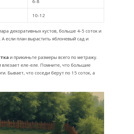
6-8
10-12
ара декоративных кустов, больше 4-5 соток и
 А если план вырастить яблоневый сад и
стка
и прикиньте размеры всего по метражу.
м влезает еле-еле. Помните, что большие
и. Бывает, что соседи берут по 15 соток, а