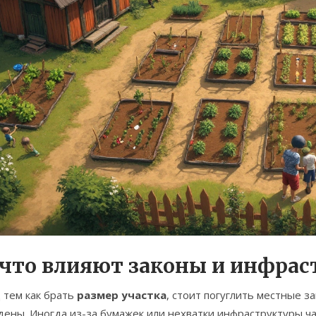
 что влияют законы и инфрас
 тем как брать
размер участка
, стоит погуглить местные з
ены. Иногда из-за бумажек или нехватки инфраструктуры ча