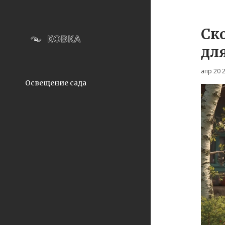
Ск
для
апр 20 
Освещение сада