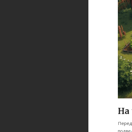
На
Перед
подвед