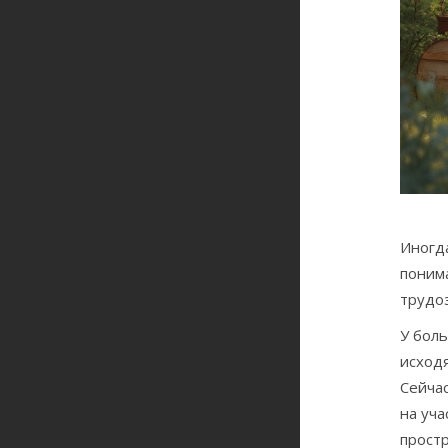
Иногда
понима
трудоз
У боль
исходя
Сейчас
на уча
прост