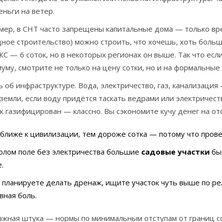
еньги на ветер.
мер, в СНТ часто запрещены капитальные дома — только вре
ное строительство) можно строить, что хочешь, хоть боль
С — 6 соток, но в некоторых регионах он выше. Так что есл
уму, смотрите не только на цену сотки, но и на формальные
 об инфраструктуре. Вода, электричество, газ, канализация 
земли, если воду придётся таскать ведрами или электричест
к газифицирован — классно. Вы сэкономите кучу денег на о
ближе к цивилизации, тем дороже сотка — потому что прове
олом поле без электричества большие
садовые участки
быс
.
 планируете делать дренаж, ищите участок чуть выше по ре
вная боль.
жная штука — нормы по минимальным отступам от границ сос