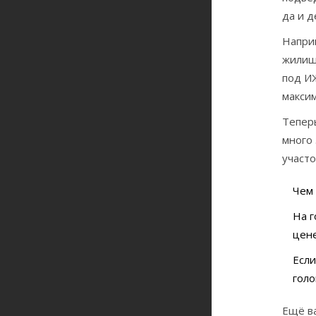
да и д
Напри
жилищ
под ИЖ
максим
Теперь
много 
участо
Чем 
На г
цене
Если
голо
Ещё ва