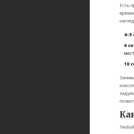
Есть 
времен
нагляд
4–5
6 с
мест
10 
Занима
класси
задума
позво
Ка
Любой