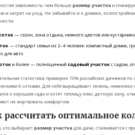
простая зависимость: чем больше
размер участка
и планиру
и и затрат на уход. Не забывайте и о домике, хозпостройка
ности:
 соток
— газон, зона отдыха, немного цветов или кустарник
оток
— стандарт семьи из 2–4 человек: компактный домик, гр
о для авто
соток
и более — полноценный
садовый участок
с садом, о
тельная статистика: примерно 70% российских дачников по 
ческими 6 сотками. Для себя выращивают зелень, немножко 
лся о хорошем саде и хотят теплицу плюс детскую зону, отм
ляют не жертвовать комфортом.
к рассчитать оптимальное ко
, кто выбирает
размер участка
для дачи, сталкивается с п