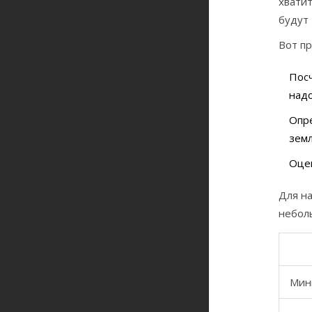
хватит
будут 
Вот пр
Посч
надо
Опр
земл
Оцен
Для на
неболь
Мин