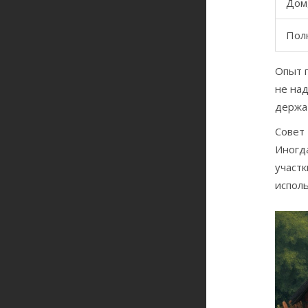
Дом,
Пол
Опыт п
не над
держа
Совет
Иногда
участк
исполь