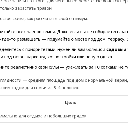
? Все зависит от того, для чего вы её берёте. Не хочется п
только зарастать травой.
остая схема, как рассчитать свой оптимум:
итайте всех членов семьи. Даже если вы не собираетесь з
 где-то размещать — подумайте о месте под дом, террасу, 
еделитесь с приоритетами: нужен ли вам большой
садовый 
и под газон, парковку, хозпостройки или зону отдыха.
ите реалистично свои силы — ухаживать за 10 сотками не та
глядности — средняя площадь под дом с нормальной верандо
шим садом для семьи из 3-4 человек:
Цель
имально для отдыха и небольших грядок