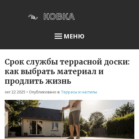
МЕНЮ
Срок службы террасной доски:
Освещение сада
как выбрать материал и
продлить жизнь
Меню
окт 22 2025
• Опубликовано в:
Террасы и настилы
О нас
Условия использования
Политика конфиденциальности
ФЗ-152