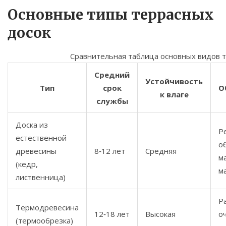
Основные типы террасных
досок
Сравнительная таблица основных видов 
Средний
Устойчивость
Тип
срок
О
к влаге
службы
Доска из
Р
естественной
о
древесины
8‑12 лет
Средняя
м
(кедр,
м
лиственница)
Ра
Термодревесина
12‑18 лет
Высокая
о
(термообрезка)