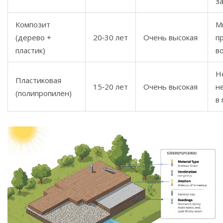
з
Композит
М
(дерево +
20‑30 лет
Очень высокая
п
пластик)
в
Н
Пластиковая
15‑20 лет
Очень высокая
н
(полипропилен)
в