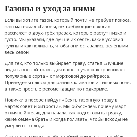
Связаться
Газоны и уход за ними
© 2026. Все права защищены.
Если вы хотите газон, который почти не требует покоса,
наш материал «Газоны, не требующие покоса»
расскажет о двух‑трёх травах, которые растут низко и
густо. Мы указали, где лучше их сеять, какие условия
нужны и как поливать, чтобы они оставались зелёными
весь сезон.
Для тех, кто только выбирает траву, статья «Лучшие
виды газонной травы для вашего участка» сравнивает
популярные сорта – от моржовой до райграсса.
Приведены плюсы для разных климатов и типовых почв,
а также простые рекомендации по подкормке.
Новички в посеве найдут «Сеять газонную траву в
марте: совет и хитрости». Мы объясняем, почему март –
отличный месяц для начала, как подготовить грядку,
какие семена брать и когда поливать, чтобы всходы не
умерли от холода.
Для тех, кто ищет особо стойкий покров, статья «Как