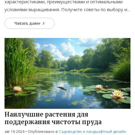
характеристиками, преимуществами и оптимальными
условиями выращивания. Получите советы по выбору и
уходу за такими газонами, чтобы минимизировать
Читать далее
трудозатраты.
Наилучшие растения для
поддержания чистоты пруда
авг 16 2024
• Опубликовано в:
Садоводство и ландшафтный дизайн