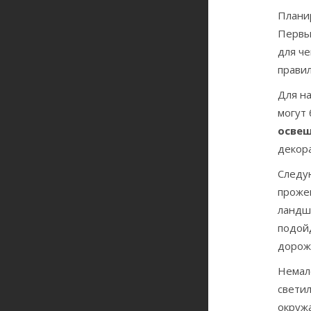
Плани
Первы
для че
прави
Для на
могут 
освещ
декор
Следу
прожек
ландш
подойд
дорож
Немал
свети
окруж