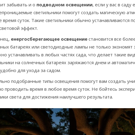
оит забывать и о
подводном освещении
, если у вас в сад
епроницаемые светильники помогут создать магическую атм
 время суток. Такие светильники обычно устанавливаются п
световой эффект.
онец,
енергосберегающее освещение
становится все боле
ных батареях или светодиодные лампы не только экономят э
жно устанавливать в любых частях сада, что делает такие 
льники на солнечных батареях заряжаются днем и автоматич
удобно для ухода за садом.
льно подобранные типы освещения помогут вам создать уник
но проводить время в любое время суток. Не бойтесь экспе
ики света для достижения наилучшего результата.