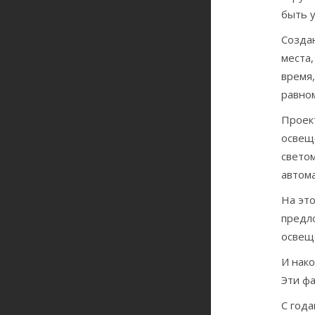
быть у
Созда
места,
время
равно
Проек
освещ
свето
автома
На эт
предл
освещ
И нако
Эти ф
С год