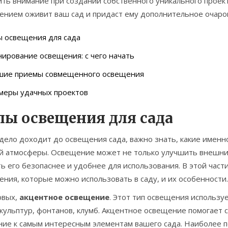
ить внимание при создании собственного уникального проек
ением оживит ваш сад и придаст ему дополнительное очаро
ы освещения для сада
ирование освещения: с чего начать
шие приемы совмещенного освещения
меры удачных проектов
пы освещения для сада
дело доходит до освещения сада, важно знать, какие именн
й атмосферы. Освещение может не только улучшить внешний 
ь его безопаснее и удобнее для использования. В этой час
ния, которые можно использовать в саду, и их особенности.
рвых,
акцентное освещение
. Этот тип освещения использу
скульптур, фонтанов, клумб. Акцентное освещение помогает 
ние к самым интересным элементам вашего сада. Наиболее п