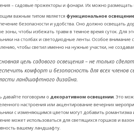
ения – садовые прожекторы и фонари. Их можно размещать в
ющим важным типом является
функциональное освещени
спечение безопасности и удобства. Оно должно освещать до
е зоны, чтобы избежать травм в темное время суток. Для э
ьники на столбах и светодиодные ленты. Особое внимание с
лению, чтобы светил именно на нужные участки, не создавая 
сновная цель садового освещения – не только сделат
еспечить комфорт и безопасность для всех членов 
ласти ландшафтного дизайна.
ь давайте поговорим о
декоративном освещении
. Это мо
еленного настроения или акцентирование вечерних мероприя
льники с изменяющимся цветом могут добавить романтизма 
ение может использоваться для светящихся горшков и вазо
ивность вашему ландшафту.