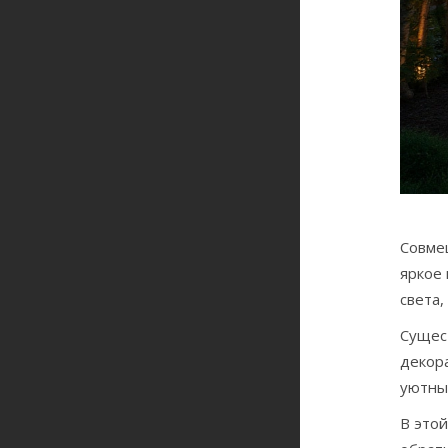
Совме
яркое 
света,
Сущес
декор
уютный
В этой