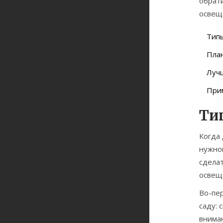
обрат
освещ
Тип
План
Луч
При
Ти
Когда 
нужно
сделат
освеще
Во-пе
саду: 
внима