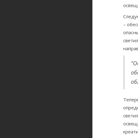
освещ
Следу
– обе
опасны
светил
направ
"О
об
об
Тепер
опред
свети
освещ
креат