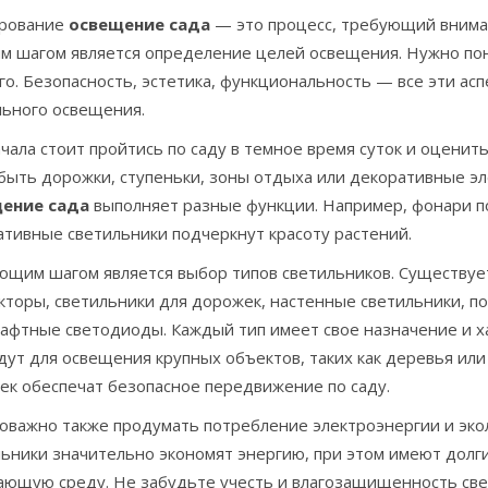
рование
освещение сада
— это процесс, требующий внима
м шагом является определение целей освещения. Нужно поня
го. Безопасность, эстетика, функциональность — все эти ас
льного освещения.
чала стоит пройтись по саду в темное время суток и оценить
быть дорожки, ступеньки, зоны отдыха или декоративные эл
ение сада
выполняет разные функции. Например, фонари по
ативные светильники подчеркнут красоту растений.
ющим шагом является выбор типов светильников. Существуе
торы, светильники для дорожек, настенные светильники, по
афтные светодиоды. Каждый тип имеет свое назначение и х
ут для освещения крупных объектов, таких как деревья или 
ек обеспечат безопасное передвижение по саду.
оважно также продумать потребление электроэнергии и эк
льники значительно экономят энергию, при этом имеют долг
ающую среду. Не забудьте учесть и влагозащищенность св