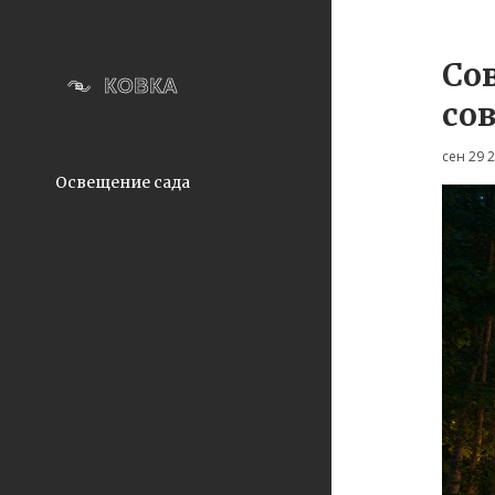
Со
со
сен 29 
Освещение сада