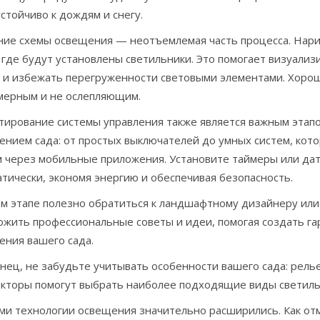
стойчиво к дождям и снегу.
ние схемы освещения — неотъемлемая часть процесса. Нарис
 где будут установлены светильники. Это помогает визуализ
, и избежать перегруженности световыми элементами. Хор
мерным и не ослепляющим.
тирование системы управления также является важным этап
ением сада: от простых выключателей до умных систем, кот
м через мобильные приложения. Установите таймеры или дат
тически, экономя энергию и обеспечивая безопасность.
ом этапе полезно обратиться к ландшафтному дизайнеру или
ожить профессиональные советы и идеи, помогая создать г
ения вашего сада.
нец, не забудьте учитывать особенности вашего сада: релье
акторы помогут выбрать наиболее подходящие виды светильн
ами технологии освещения значительно расширились. Как от