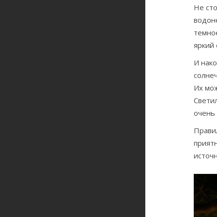
Не ст
водон
темное
яркий 
И нак
солнеч
Их мо
Свети
очень 
Прави
прият
источн