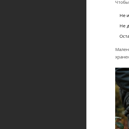
Чтобы
Не и
Не д
Оста
Мален
хранен