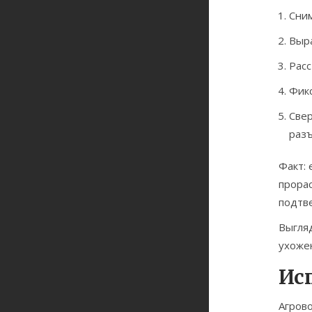
Сним
Выра
Расс
Фикс
Свер
разъ
Факт: 
прорас
подтв
Выгля
ухоже
Ис
Агров