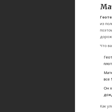
Ма
Геоте
из пол
поэтом
дорожк
Что ва
Геот
плот
Мате
все 
Он х
дож
Как у