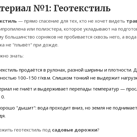
териал №1: Геотекстиль
кстиль
— прямо спасение для тех, кто не хочет видеть
тра
ипропилена или полиэстера, которое укладывают на подготов
у большинство сорняков не пробивается сквозь него, а вода
а не "плывёт" при дожде.
жно знать:
екстиль продаётся в рулонах, разной ширины и плотности.
ностью 100–150 г/кв.м. Слишком тонкий не выдержит нагруз
риал не гниёт и выдерживает перепады температур — просл
10.
орошо "дышит": вода проходит вниз, но земля не поднимаетс
дя.
ложить геотекстиль под
садовые дорожки
?