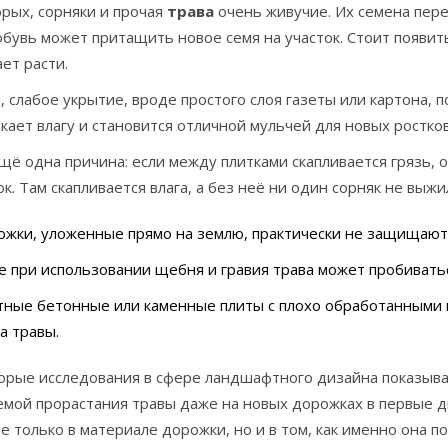
рых, сорняки и прочая
трава
очень живучие. Их семена пере
бувь может притащить новое семя на участок. Стоит появитьс
ет расти.
, слабое укрытие, вроде простого слоя газеты или картона, 
кает влагу и становится отличной мульчей для новых ростков
щё одна причина: если между плитками скапливается грязь, о
к. Там скапливается влага, а без неё ни один сорняк не выжи
жки, уложенные прямо на землю, практически не защищают 
 при использовании щебня и гравия трава может пробиватьс
тные бетонные или каменные плиты с плохо обработанными 
а травы.
орые исследования в сфере ландшафтного дизайна показываю
мой прорастания травы даже на новых дорожках в первые два
е только в материале дорожки, но и в том, как именно она п