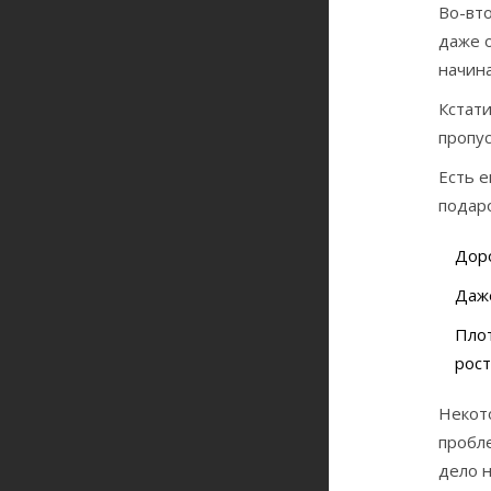
Во-вто
даже о
начина
Кстати
пропус
Есть е
подаро
Доро
Даже
Пло
рост
Некот
пробле
дело н