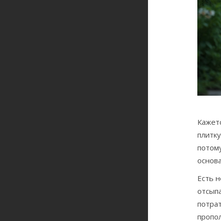
Кажетс
плитку
потому
основа
Есть 
отсыпа
потрат
пропол