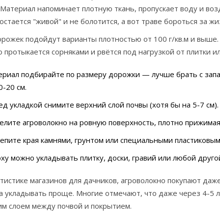
 Материал напоминает плотную ткань, пропускает воду и возд
остается "живой" и не болотится, а вот траве бороться за ж
орожек подойдут варианты плотностью от 100 г/кв.м и выше
 протыкается сорняками и рвётся под нагрузкой от плитки ил
риал подбирайте по размеру дорожки — лучше брать с запа
0-20 см.
д укладкой снимите верхний слой почвы (хотя бы на 5-7 см).
елите агроволокно на ровную поверхность, плотно прижимая 
епите края камнями, грунтом или специальными пластиковым
ху можно укладывать плитку, доски, гравий или любой друг
тистике магазинов для дачников, агроволокно покупают даже
а укладывать проще. Многие отмечают, что даже через 4-5 ле
им слоем между почвой и покрытием.