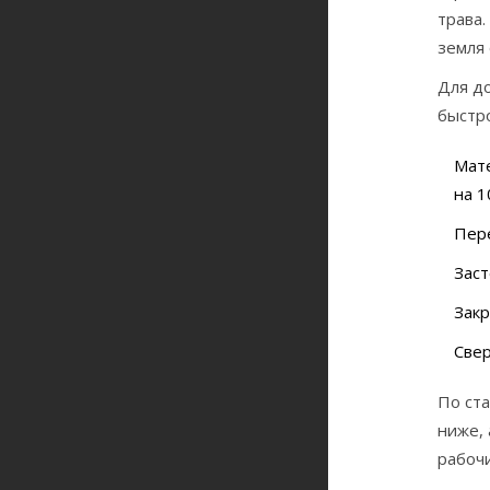
трава.
земля 
Для д
быстро
Мате
на 1
Пере
Заст
Закр
Свер
По ста
ниже, 
рабоч