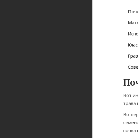
Поче
Мате
Исп
Клас
Грав
Сове
По
Вот и
трава 
Во-пер
семена
почва 