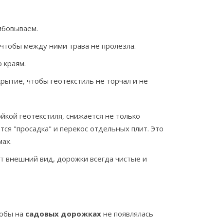
мбовываем.
 чтобы между ними трава не пролезла.
 краям.
рытие, чтобы геотекстиль не торчал и не
ойкой геотекстиля, снижается не только
тся "просадка" и перекос отдельных плит. Это
ах.
т внешний вид, дорожки всегда чистые и
тобы на
садовых дорожках
не появлялась