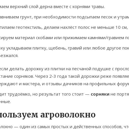
аем верхний слой дерна вместе с корнями травы.
вниваем грунт, при необходимости подсыпаем песок и утра
тилаем геотекстиль, делаем нахлёст полос не меньше 10 см,
ируем материал скобами или прижимаем камнями/гравием по
ху укладываем плитку, щебень, гравий или любое другое пок
езжался.
если делать дорожку из плитки на песчаной подушке с просл
тание сорняков. Через 2-3 года такой дорожки реже появляе
ерждают и мастера, и отзывы дачников на профильных форум
дит трудоёмко, но результат того стоит —
сорняки
не портя
нные.
пользуем агроволокно
олокно — один из самых простых и действенных способов, ч