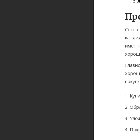
не в
Пр
Сосна
кандид
именно
хорош
Главно
хороши
покупк
Купи
Обра
Улож
Покр