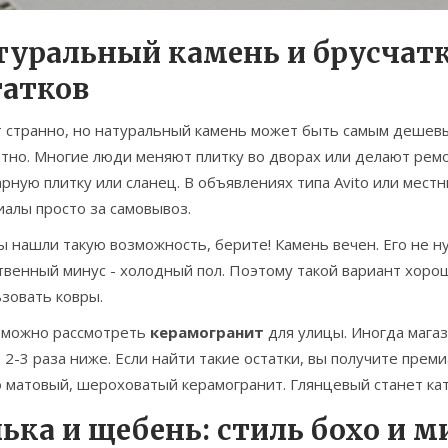
туральный камень и брусчатк
татков
т странно, но натуральный камень может быть самым дешевы
тно. Многие люди меняют плитку во дворах или делают рем
рную плитку или сланец. В объявлениях типа Avito или мест
алы просто за самовывоз.
ы нашли такую возможность, берите! Камень вечен. Его не ну
твенный минус - холодный пол. Поэтому такой вариант хоро
зовать ковры.
 можно рассмотреть
керамогранит
для улицы. Иногда мага
 2-3 раза ниже. Если найти такие остатки, вы получите прем
о матовый, шероховатый керамогранит. Глянцевый станет ка
лька и щебень: стиль бохо и