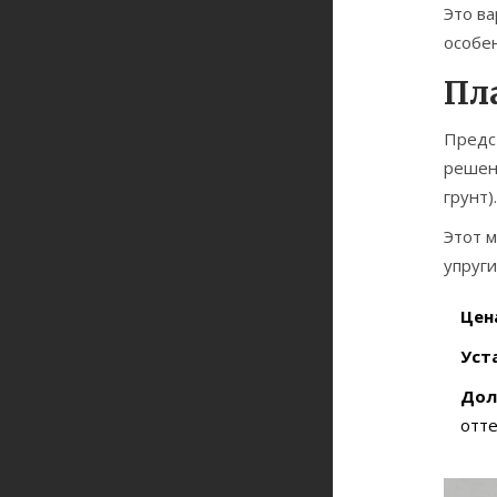
Это ва
особен
Пл
Предст
решен
грунт)
Этот м
упруги
Цен
Уст
Дол
отте