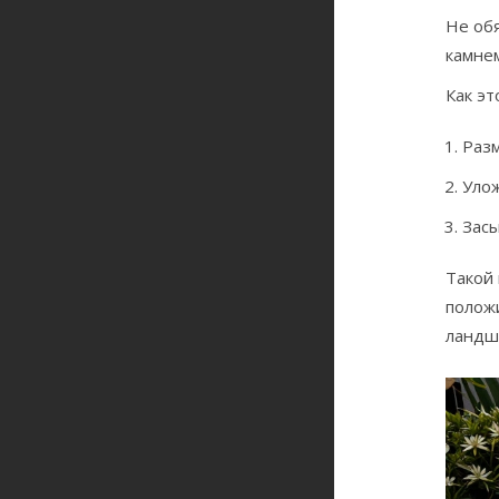
Не об
камнем
Как эт
Разм
Улож
Засы
Такой
положи
ландш