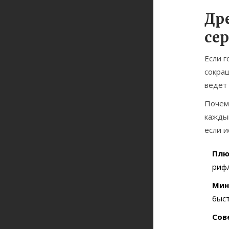
Др
се
Если г
сокра
ведет 
Почему
каждый
если и
Плю
риф
Мин
быст
Сов