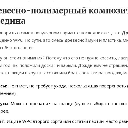
евесно-полимерный композит
редина
оворить о самом популярном варианте последних лет, это
Др
щенно
WPC
. По сути, это смесь древесной муки и пластика. О
себя как пластик.
 он стоит внимания? Потому что его не нужно красить, лак
 год. Вы положили доски - и забыли. Дождь ему не страшен,
скать акции в крупных сетях или брать остатки распродаж, 
сы:
Не гниет, не требует ухода, нескользящая поверхность 
лением).
усы:
Может нагреваться на солнце (лучше выбирать светлые
рее.
ет:
Ищите WPC второго сорта или остатки партий. Часто разн