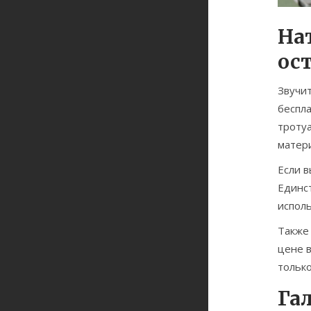
На
ос
Звучи
беспла
тротуа
матери
Если в
Единс
исполь
Также
цене в
тольк
Га