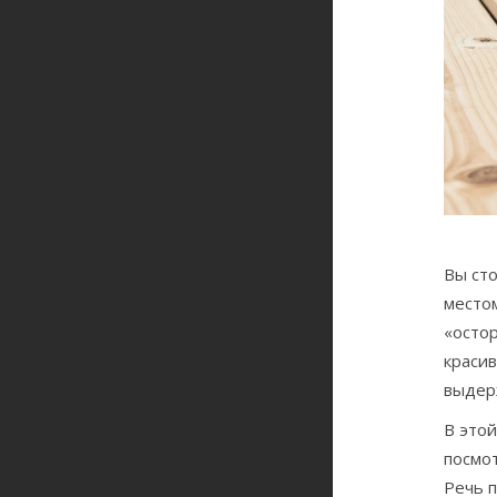
Вы сто
местом
«остор
красив
выдер
В этой
посмот
Речь п