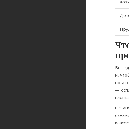
Хоз
Дет
Пру
Что
пр
Вот зд
и, что
но и 
— если
площа
Остано
окнами
класси