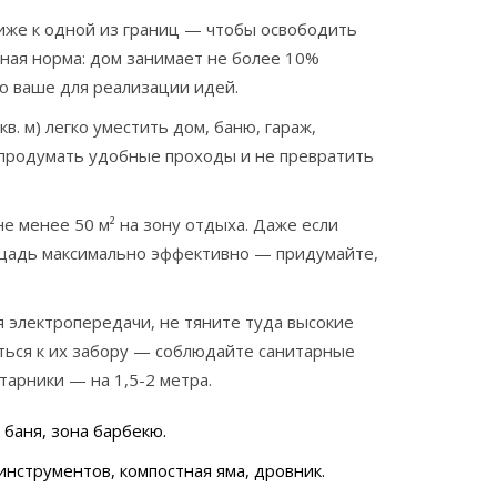
лиже к одной из границ — чтобы освободить
сная норма: дом занимает не более 10%
тью ваше для реализации идей.
в. м) легко уместить дом, баню, гараж,
— продумать удобные проходы и не превратить
менее 50 м² на зону отдыха. Даже если
ощадь максимально эффективно — придумайте,
я электропередачи, не тяните туда высокие
уться к их забору — соблюдайте санитарные
тарники — на 1,5-2 метра.
 баня, зона барбекю.
инструментов, компостная яма, дровник.