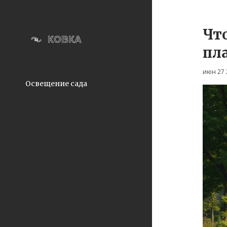
Что
пл
июн 27 
Освещение сада