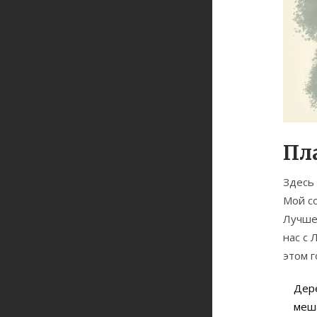
Пла
Здесь 
Мой со
Лучше 
нас с 
этом г
Дере
меша