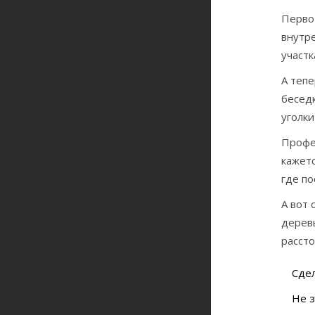
Перво
внутре
участк
А тепе
бесед
уголки
Профе
кажет
где по
А вот 
деревь
рассто
Сдел
Не з