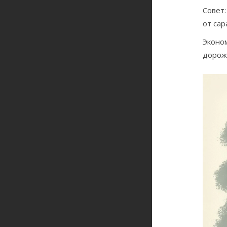
Совет:
от сар
Эконом
дорож