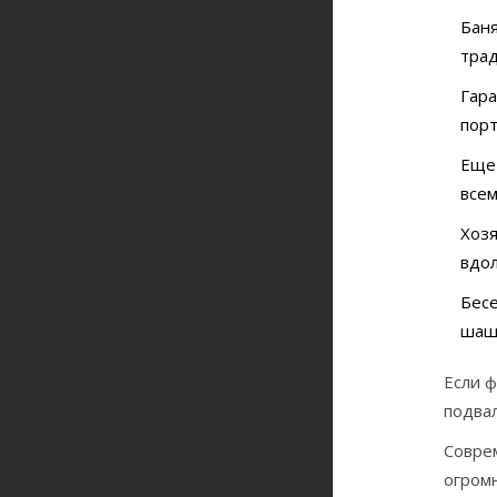
Баня
трад
Гара
порт
Еще 
всем
Хозя
вдол
Бесе
шашл
Если ф
подвал
Совре
огромн