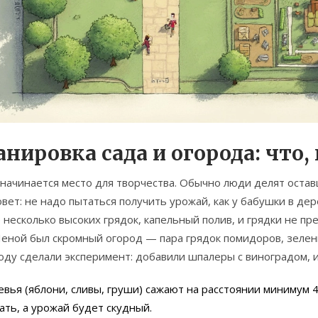
нировка сада и огорода: что, 
начинается место для творчества. Обычно люди делят остав
вет: не надо пытаться получить урожай, как у бабушки в де
несколько высоких грядок, капельный полив, и грядки не пр
Леной был скромный огород — пара грядок помидоров, зелен
оду сделали эксперимент: добавили шпалеры с виноградом, и
вья (яблони, сливы, груши) сажают на расстоянии минимум 4
ть, а урожай будет скудный.