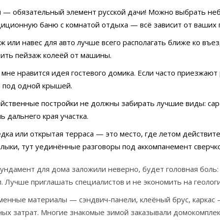
 — обязательный элемент русской дачи! Можно выбрать не
иционную баню с комнатой отдыха — всё зависит от ваших 
ж или навес для авто лучше всего располагать ближе ко въез
ить пейзаж колеёй от машины.
мне нравится идея гостевого домика. Если часто приезжают 
 под одной крышей.
йственные постройки не должны забирать лучшие виды: сар
ь дальнего края участка.
дка или открытая терраса — это место, где летом действите
ыки, тут уединённые разговоры под аккомпанемент сверчко
ундамент для дома заложили неверно, будет головная боль:
. Лучше приглашать специалистов и не экономить на геологи
менные материалы — сэндвич-панели, клеёный брус, каркас 
ых затрат. Многие знакомые зимой заказывали домокомплект