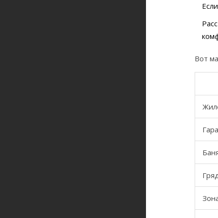
Если
Расс
комф
Вот ма
Жил
Гар
Бан
Гряд
Зон