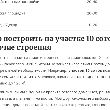
яйственные постройки
20-40
ская площадка
20-30
ды/Декор
10-20
 построить на участке 10 сото
очие строения
есь начинается самое интересное — и самое сложное. Хочет
бы гараж влез, и ещё, чтобы не забивать всё этим! Поэтому 
о реальной необходимости. Например,
участок 10 соток
поз
 семья состоит из 3-5 человек, вполне хватает одноэтажног
дью до 120 м².
вились ли мы с Леной на проекте готового дома? Нет, реши
 в сад, а спальня — на восток. Мой друг сэкономил и выбрал
ческие дома с верандой. На 10 сотках это реально, главное 