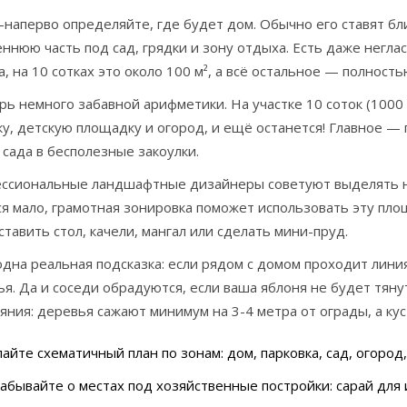
-наперво определяйте, где будет дом. Обычно его ставят б
ннюю часть под сад, грядки и зону отдыха. Есть даже негла
а, на 10 сотках это около 100 м², а всё остальное — полнос
рь немного забавной арифметики. На участке 10 соток (1000 к
ку, детскую площадку и огород, и ещё останется! Главное 
 сада в бесполезные закоулки.
ссиональные ландшафтные дизайнеры советуют выделять не 
ся мало, грамотная зонировка поможет использовать эту пл
ставить стол, качели, мангал или сделать мини-пруд.
одна реальная подсказка: если рядом с домом проходит лини
я. Да и соседи обрадуются, если ваша яблоня не будет тян
яния: деревья сажают минимум на 3-4 метра от ограды, а кус
айте схематичный план по зонам: дом, парковка, сад, огород,
абывайте о местах под хозяйственные постройки: сарай для 