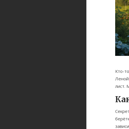
Кто-то
Леной 
лист. 
Ка
Секрет
берёте
зависи