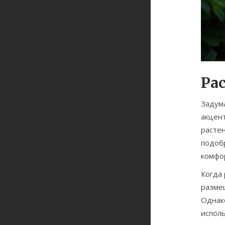
Ра
Задум
акцен
расте
подоб
комфор
Когда
размещ
Однак
испол