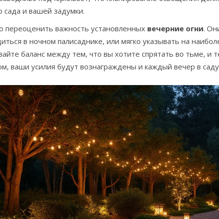
 сада и вашей задумки.
о переоценить важность установленных
вечерние огни
. Он
иться в ночном палисаднике, или мягко указывать на наибо
айте баланс между тем, что вы хотите спрятать во тьме, и т
м, ваши усилия будут вознаграждены и каждый вечер в саду