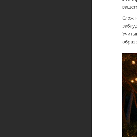
вашего
Сложн
заблуд
Учитыв
образо