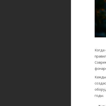
Когда 
прави
Совре
фонар
Кажды
создас
оборуд
годы.