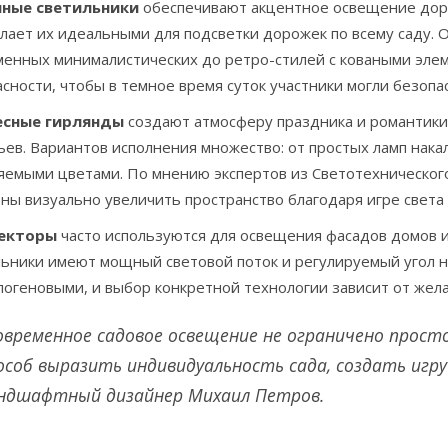
ные светильники
обеспечивают акцентное освещение дорож
лает их идеальными для подсветки дорожек по всему саду. О
менных минималистических до ретро-стилей с коваными элем
сности, чтобы в темное время суток участники могли безопа
сные гирлянды
создают атмосферу праздника и романтики.
ев. Вариантов исполнения множество: от простых ламп нака
яемыми цветами. По мнению экспертов из Светотехническог
ны визуально увеличить пространство благодаря игре света 
екторы
часто используются для освещения фасадов домов 
льники имеют мощный световой поток и регулируемый угол
логеновыми, и выбор конкретной технологии зависит от жел
овременное садовое освещение не ограничено прос
особ выразить индивидуальность сада, создать игру
ндшафтный дизайнер Михаил Петров.