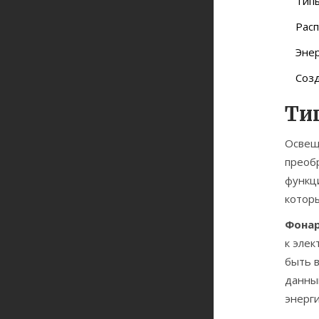
Типы
Рас
Эне
Соз
Ти
Освещ
преобр
функц
которы
Фонар
к элек
быть 
данным
энерги