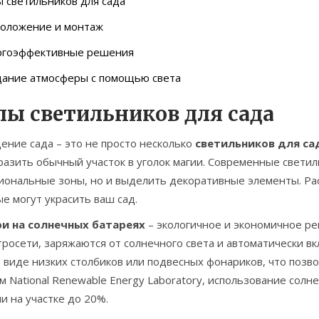
 светильников для сада
положение и монтаж
ргоэффективные решения
дание атмосферы с помощью света
пы светильников для сада
ение сада – это не просто несколько
светильников для са
азить обычный участок в уголок магии. Современные светил
иональные зоны, но и выделить декоративные элементы. Ра
е могут украсить ваш сад.
и на солнечных батареях
– экологичное и экономичное ре
тросети, заряжаются от солнечного света и автоматически вк
в виде низких столбиков или подвесных фонариков, что поз
 National Renewable Energy Laboratory, использование сол
и на участке до 20%.