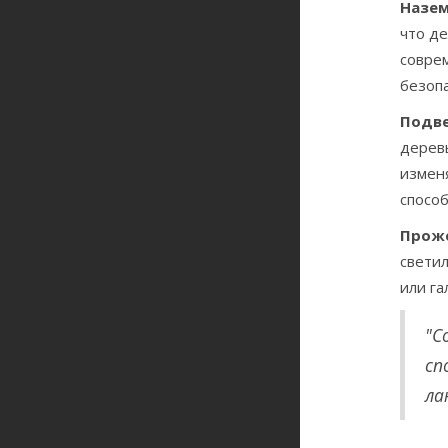
Назем
что де
совре
безопа
Подве
деревь
измен
способ
Прож
свети
или га
"С
сп
ла