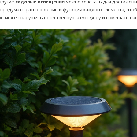
 другие
садовые освещения
можно сочетать для достижения
 продумать расположение и функции каждого элемента, чтоб
ое может нарушить естественную атмосферу и помешать на