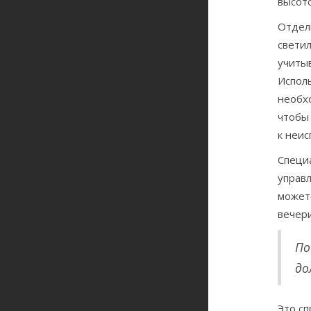
высото
Отдел
свети
учиты
Испол
необхо
чтобы
к неи
Специ
управл
может
вечери
По
до
Это с