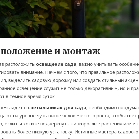
сположение и монтаж
ав расположить
освещение сада
, важно учитывать особенно
тировать внимание. Начнем с того, что правильное располо
ния, выделить садовую дорожку или создать стильный акцен
ранное освещение служит не только декоративным, но и пра
т в темное время суток.
 речь идет о
светильниках для сада
, необходимо продумат
ают на уровне чуть выше человеческого роста, чтобы свет 
о, если вы хотите подчеркнуть низкорослые растения или и
ьзовать более низкую установку. Истинные мастера садовог