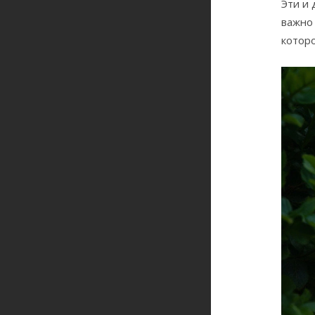
Эти и
важно
котор