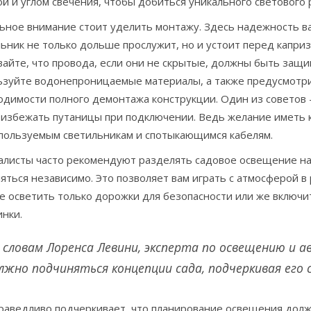
й и углом свечения, чтобы добиться уникального светового 
ьное внимание стоит уделить монтажу. Здесь надежность в
льник не только дольше прослужит, но и устоит перед капр
вайте, что провода, если они не скрытые, должны быть защ
ьзуйте водонепроницаемые материалы, а также предусмотр
димости полного демонтажа конструкции. Один из советов –
 избежать путаницы при подключении. Ведь желание иметь 
спользуемым светильникам и спотыкающимся кабелям.
алисты часто рекомендуют разделять садовое освещение на 
яться независимо. Это позволяет вам играть с атмосферой 
е осветить только дорожки для безопасности или же включ
нки.
 словам Лоренса Левини, эксперта по освещению и а
лжно подчиняться концепции сада, подчеркивая его 
праведливо подчеркивает, что планирование освещения дол