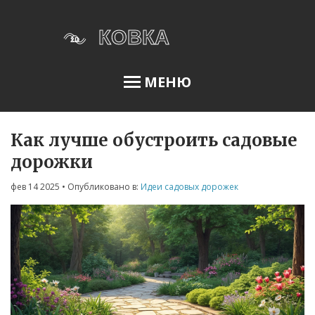
МЕНЮ
Как лучше обустроить садовые
Освещение сада
дорожки
фев 14 2025
• Опубликовано в:
Идеи садовых дорожек
Меню
О нас
Условия использования
Политика конфиденциальности
ФЗ-152