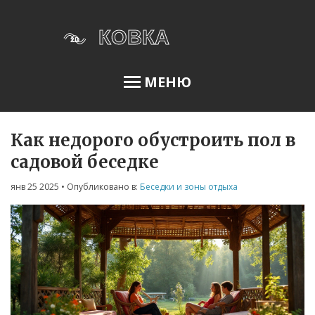
МЕНЮ
Как недорого обустроить пол в
Освещение сада
садовой беседке
янв 25 2025
• Опубликовано в:
Беседки и зоны отдыха
Меню
О нас
Условия использования
Политика конфиденциальности
ФЗ-152