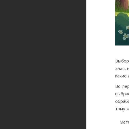
Выбор
зная, 
какие 
Во-пер
выбрас
обраб
тому ж
Мат