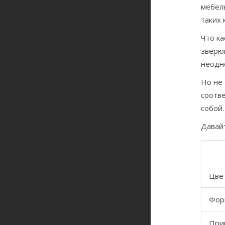
мебель
таких 
Что ка
зверюш
неодн
Но не
соотв
собой.
Давай
Цве
Фор
При