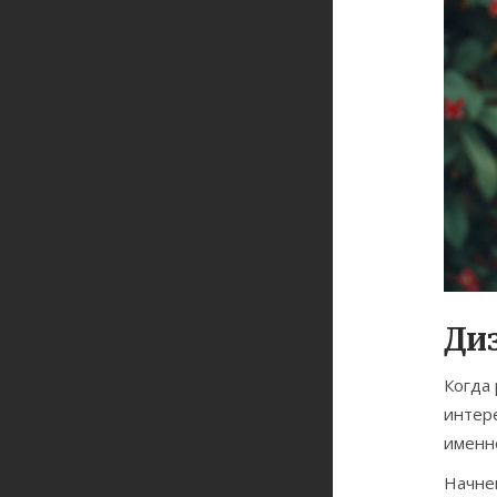
Ди
Когда
интер
именн
Начнем