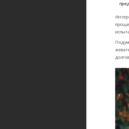
пре
Интере
проще 
испыт
Подум
жевате
долгов