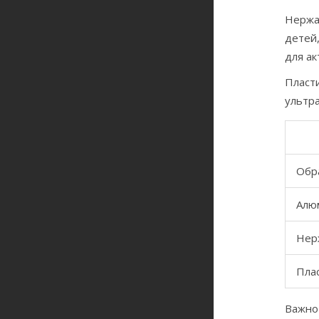
Нержа
детей,
для ак
Пласти
ультра
Обр
Алю
Нер
Пла
Важно