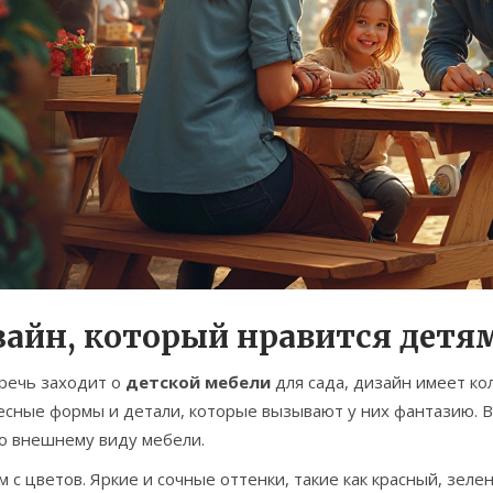
зайн, который нравится детя
 речь заходит о
детской мебели
для сада, дизайн имеет ко
есные формы и детали, которые вызывают у них фантазию. В
о внешнему виду мебели.
 с цветов. Яркие и сочные оттенки, такие как красный, зеле