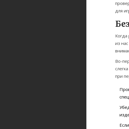
прове
для иг
Бе
Когда
из нас
вниман
Во-пер
слегка
при пе
Пров
спец
Убед
изд
Если