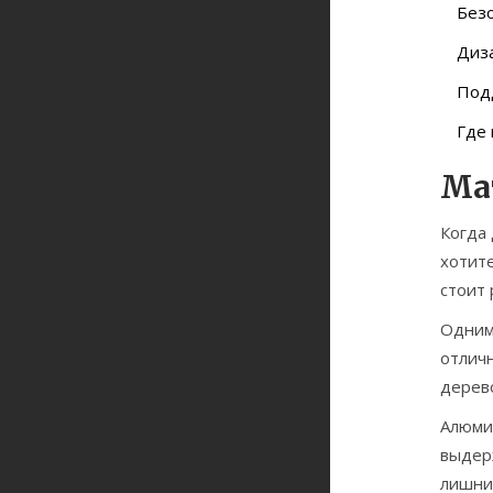
Безо
Диза
Под
Где 
Ма
Когда
хотите
стоит 
Одним 
отличн
дерев
Алюмин
выдерж
лишни