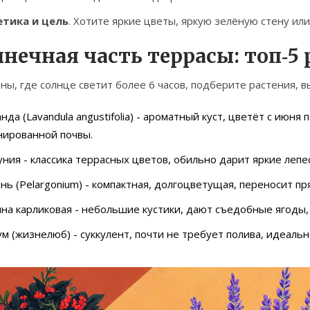
етика и цель
. Хотите яркие цветы, яркую зелёную стену ил
лнечная часть террасы: топ‑5
ны, где солнце светит более 6 часов, подберите растения,
анда
(Lavandula angustifolia) - ароматный куст, цветёт с июня 
нированной почвы.
уния
- классика террасных цветов, обильно дарит яркие лепес
ань
(Pelargonium) - компактная, долгоцветущая, переносит пр
на карликовая
- небольшие кустики, дают съедобные ягоды,
ум
(жизнелюб) - суккулент, почти не требует полива, идеаль