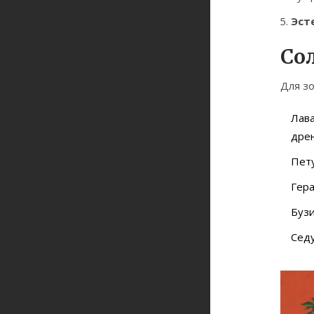
Эст
Со
Для зо
Лав
дре
Пет
Гер
Бузи
Сед