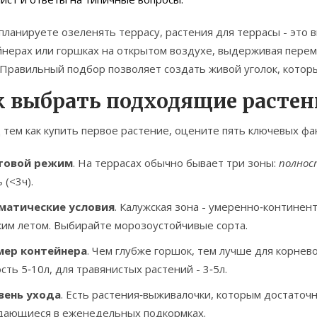
 планируете озеленять террасу,
растения для террасы
- это
в
йнерах или горшках на открытом воздухе, выдерживая пере
 Правильный подбор позволяет создать живой уголок, которы
к выбрать подходящие растен
тем как купить первое растение, оцените пять ключевых фа
товой режим
. На террасах обычно бывает три зоны:
полнос
ь
(<3ч).
матические условия
. Калужская зона - умеренно‑континен
им летом. Выбирайте морозоустойчивые сорта.
мер контейнера
. Чем глубже горшок, тем лучше для корнев
сть 5‑10л, для травянистых растений - 3‑5л.
вень ухода
. Есть растения‑выживалочки, которым достаточн
дающиеся в еженедельных подкормках.