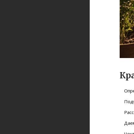
Кр
Опре
Подб
Расс
Даем
Чекл