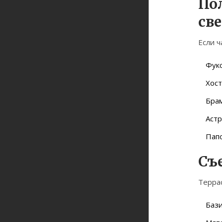
По
св
Если ч
Фук
Хост
Бра
Аст
Пап
Съ
Террас
Баз