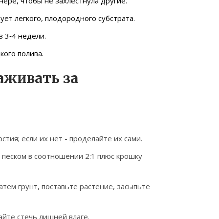
ере, чтобы не захлестнула другие.
бует легкого, плодородного субстрата.
з 3‑4 недели.
кого полива.
аживать за
стия; если их нет - проделайте их сами.
с песком в соотношении 2:1 плюс крошку
затем грунт, поставьте растение, засыпьте
айте стечь лишней влаге.