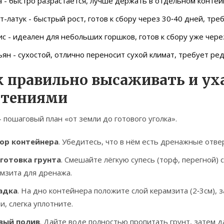
а
- быстро разрастается, лучше держать в отдельном контейн
т-латук
- быстрый рост, готов к сбору через 30‑40 дней, тре
ис
- идеален для небольших горшков, готов к сбору уже чере
ьян
- сухостой, отлично переносит сухой климат, требует ред
к правильно высаживать и ух
стениями
 пошаговый план «от земли до готового уголка».
бор
контейнера
. Убедитесь, что в нём есть дренажные отвер
готовка
грунта
. Смешайте лёгкую супесь (торф, перегной) 
мзита для дренажа.
адка
. На дно контейнера положите слой керамзита (2‑3см), 
и, слегка уплотните.
вый
полив
. Дайте воде полностью пропитать грунт, затем д