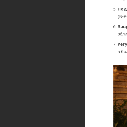
Под
(N‑P
Защ
вбли
Рег
в бо