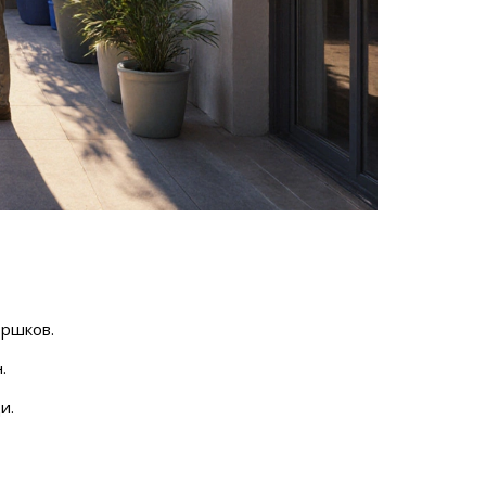
оршков.
.
и.