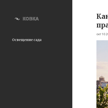
Как
пр
окт 10 
Освещение сада