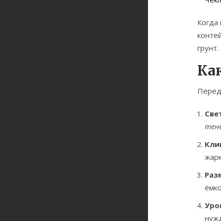
Когда
конте
грунт
.
Ка
Перед 
Све
тен
Кли
жарк
Раз
ёмко
Уро
нуж