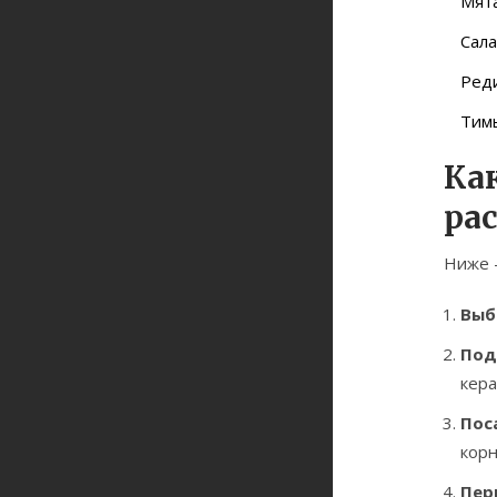
Мят
Сала
Ред
Тим
Ка
ра
Ниже -
Вы
Под
кера
Пос
корн
Пер