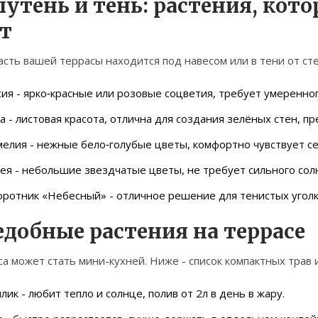
лутень и тень: растения, кот
ет
асть вашей террасы находится под навесом или в тени от с
сия
- ярко‑красные или розовые соцветия, требует умеренног
а
- листовая красота, отлична для создания зелёных стен, п
мелия
- нежные бело‑голубые цветы, комфортно чувствует се
рея
- небольшие звездчатые цветы, не требует сильного солн
оротник «Небесный»
- отличное решение для тенистых уголк
едобные растения на террасе
а может стать мини-кухней. Ниже - список компактных трав 
илик
- любит тепло и солнце, полив от 2л в день в жару.