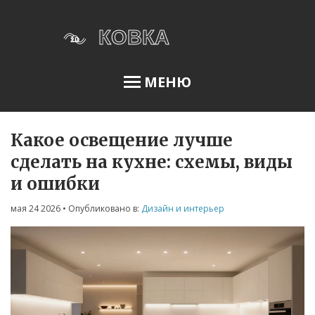
МЕНЮ
Какое освещение лучше
Освещение сада
сделать на кухне: схемы, виды
и ошибки
Меню
мая 24 2026
• Опубликовано в:
Дизайн и интерьер
О нас
Условия использования
Политика конфиденциальности
ФЗ-152