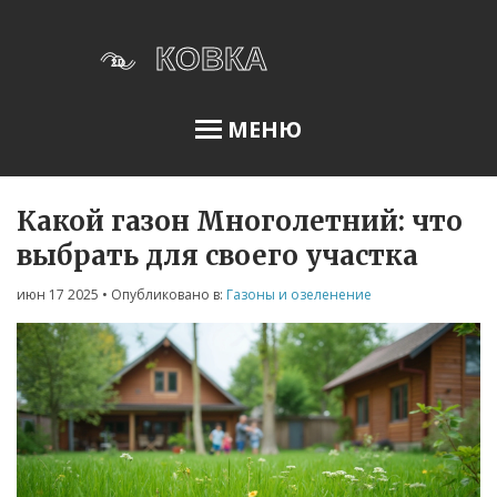
МЕНЮ
Какой газон Многолетний: что
Освещение сада
выбрать для своего участка
июн 17 2025
• Опубликовано в:
Газоны и озеленение
Меню
О нас
Условия использования
Политика конфиденциальности
ФЗ-152