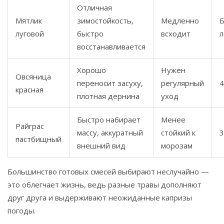
Отличная
Мятлик
зимостойкость,
Медленно
Б
луговой
быстро
всходит
л
восстанавливается
Хорошо
Нужен
Овсяница
переносит засуху,
регулярный
4
красная
плотная дернина
уход
Быстро набирает
Менее
Райграс
массу, аккуратный
стойкий к
3
пастбищный
внешний вид
морозам
Большинство готовых смесей выбирают неслучайно —
это облегчает жизнь, ведь разные травы дополняют
друг друга и выдерживают неожиданные капризы
погоды.