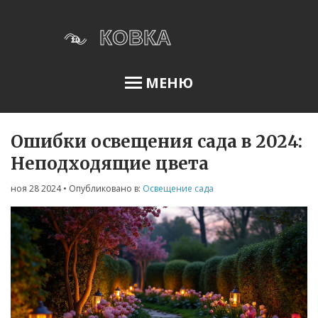
МЕНЮ
Ошибки освещения сада в 2024:
Освещение сада
Неподходящие цвета
ноя 28 2024
• Опубликовано в:
Освещение сада
Меню
О нас
Условия использования
Политика конфиденциальности
ФЗ-152