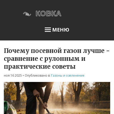
МЕНЮ
Почему посевной газон лучше -
Освещение сада
сравнение с рулонным и
практические советы
Меню
ноя 16 2025
• Опубликовано в:
Газоны и озеленение
О нас
Условия использования
Политика конфиденциальности
ФЗ-152