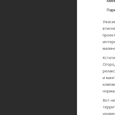
Мини
Парк
Ужасае
втисн
проект
интерн
малин
Кстати
Огород
релакс
и манг
компа
норма
Вот не
терри
уровен