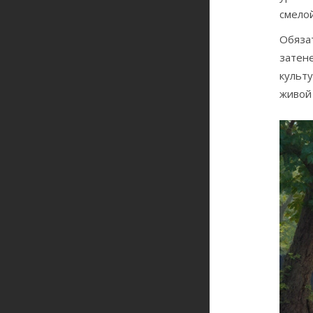
смелой
Обязат
затене
культу
живой