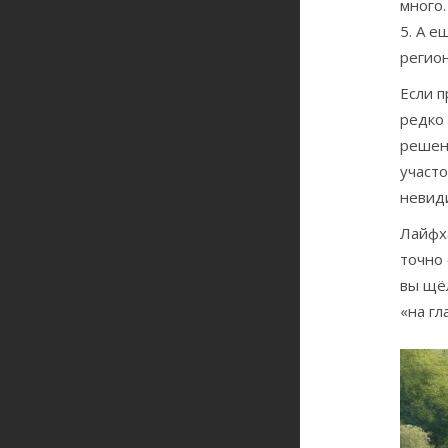
много.
5. А 
регион
Если п
редко 
решени
участо
невид
Лайфха
точно 
вы щёл
«на гл