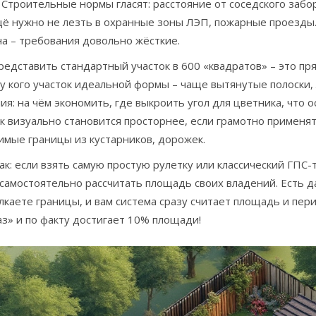
 Строительные нормы гласят: расстояние от соседского забор
ещё нужно не лезть в охранные зоны ЛЭП, пожарные проезды
а – требования довольно жёсткие.
редставить стандартный участок в 600 «квадратов» – это пр
у кого участок идеальной формы – чаще вытянутые полоски,
я: на чём экономить, где выкроить угол для цветника, что о
к визуально становится просторнее, если грамотно применя
имые границы из кустарников, дорожек.
к: если взять самую простую рулетку или классический ГПС
самостоятельно рассчитать площадь своих владений. Есть д
каете границы, и вам система сразу считает площадь и пер
аз» и по факту достигает 10% площади!