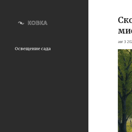
Ско
ми
авг 3 20
Освещение сада