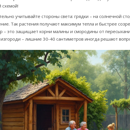
 схемой!
ельно учитывайте стороны света: грядки – на солнечной сто
ние. Так растения получают максимум тепла и быстрее созр
р – это защищает корни малины и смородины от пересыхания
 изгороди – лишние 30-40 сантиметров иногда решают вопро