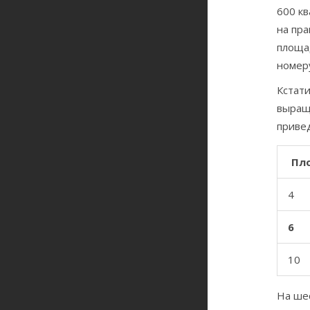
600 кв
на пра
площад
номеру
Кстати
выращ
привед
Пло
4
6
10
На шес