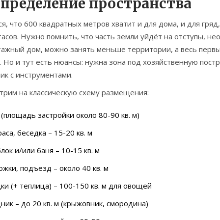
спределение пространства
я, что 600 квадратных метров хватит и для дома, и для гря
асов. Нужно помнить, что часть земли уйдёт на отступы, н
ажный дом, можно занять меньше территории, а весь первый
. Но и тут есть нюансы: нужна зона под хозяйственную постр
ик с инструментами.
трим на классическую схему размещения:
(площадь застройки около 80-90 кв. м)
аса, беседка – 15-20 кв. м
лок и/или баня – 10-15 кв. м
жки, подъезд – около 40 кв. м
ки (+ теплица) – 100-150 кв. м для овощей
ник – до 20 кв. м (крыжовник, смородина)