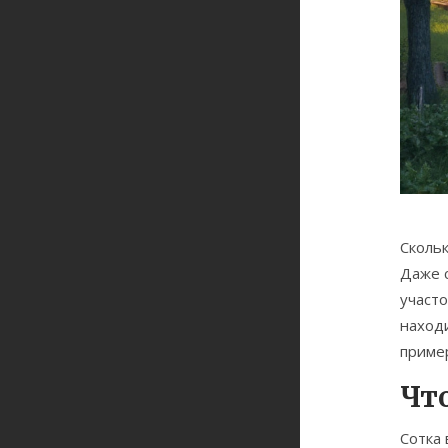
Скольк
Даже 
участо
наход
пример
Что
Сотка 