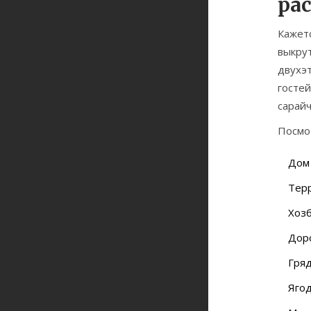
ра
Кажетс
выкрут
двухэт
гостей
сарайч
Посмо
Дом 
Терр
Хозб
Доро
Гряд
Ягод