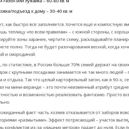
-газон или лужайка – 60-80 кв. м
овка/подъезд к дому – 30-40 кв. м
т, как быстро всё заполняется. Хочется ещё и компостную яму
ешь теплицу «по всем правилам» – с южной стороны, с хоро
ируйте зоны заранее, чертите схему, раскладывайте планир
ете полно. Тогда не будет разочарования весной, когда хоч
ой и смородиной.
, по статистике, в России больше 70% семей держат на своих 
ом с крупными посадками занимается не так много людей – 
а и отдыха. Так что целый картофельный загон, как в 90-х, се
ал на мини-веранде – это почти неизменный атрибут средне
ктностью и возможностью реализовать фантазию. Просто всё
льно.
ожиданный факт: часть хозяев отказывается от заборов вов
ториями «размытыми». Эффект потрясающий – участок выгля
ь конфликтов из-за «лишних метров» падает до нуля. Если п