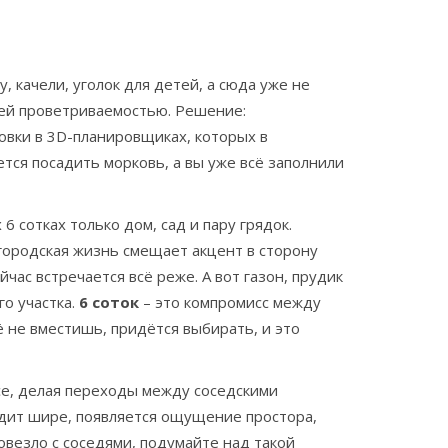
, качели, уголок для детей, а сюда уже не
шей проветриваемостью. Решение:
овки в 3D-планировщиках, которых в
ется посадить морковь, а вы уже всё заполнили
6 сотках только дом, сад и пару грядок.
городская жизнь смещает акцент в сторону
йчас встречается всё реже. А вот газон, прудик
го участка.
6 соток
– это компромисс между
 не вместишь, придётся выбирать, и это
се, делая переходы между соседскими
дит шире, появляется ощущение простора,
овезло с соседями, подумайте над такой