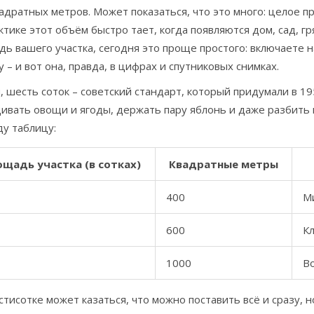
адратных метров. Может показаться, что это много: целое п
ктике этот объём быстро тает, когда появляются дом, сад, г
ь вашего участка, сегодня это проще простого: включаете н
 – и вот она, правда, в цифрах и спутниковых снимках.
, шесть соток – советский стандарт, который придумали в 1
ивать овощи и ягоды, держать пару яблонь и даже разбить 
у таблицу:
щадь участка (в сотках)
Квадратные метры
400
М
600
Кл
1000
Во
тисотке может казаться, что можно поставить всё и сразу, н