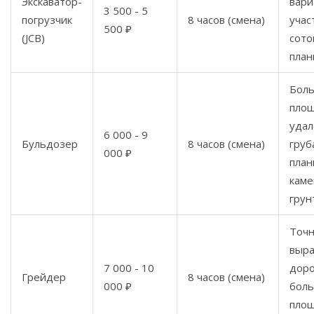
Экскаватор-
вари
3 500 - 5
погрузчик
8 часов (смена)
учас
500 ₽
(JCB)
сото
план
Бол
площ
удал
6 000 - 9
Бульдозер
8 часов (смена)
груб
000 ₽
план
каме
грун
Точ
выра
7 000 - 10
доро
Грейдер
8 часов (смена)
000 ₽
бол
площ