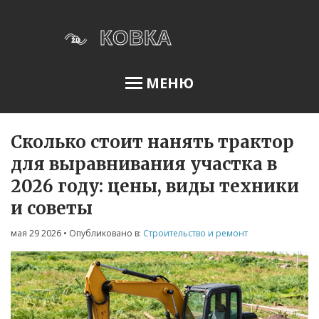
МЕНЮ
Сколько стоит нанять трактор
Освещение сада
для выравнивания участка в
2026 году: цены, виды техники
Меню
и советы
О нас
мая 29 2026
• Опубликовано в:
Строительство и ремонт
Условия использования
Политика конфиденциальности
ФЗ-152