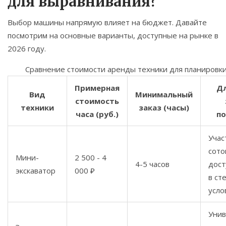
для выравнивания?
Выбор машины напрямую влияет на бюджет. Давайте
посмотрим на основные варианты, доступные на рынке в
2026 году.
Сравнение стоимости аренды техники для планировки
Примерная
Дл
Вид
Минимальный
стоимость
техники
заказ (часы)
часа (руб.)
п
Учас
сото
Мини-
2 500 - 4
4-5 часов
дост
экскаватор
000 ₽
в ст
усло
Уни