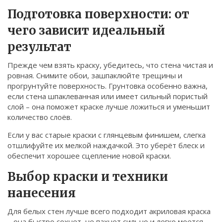
Связаться
Подготовка поверхности: от
чего зависит идеальный
© 2026. Все права защищены.
результат
Прежде чем взять краску, убедитесь, что стена чистая и
ровная. Снимите обои, зашпаклюйте трещины и
прогрунтуйте поверхность. Грунтовка особенно важна,
если стена шпаклеванная или имеет сильный пористый
слой – она поможет краске лучше ложиться и уменьшит
количество слоёв.
Если у вас старые краски с глянцевым финишем, слегка
отшлифуйте их мелкой наждачкой. Это уберёт блеск и
обеспечит хорошее сцепление новой краски.
Выбор краски и техники
нанесения
Для белых стен лучше всего подходит акриловая краска
– она быстро сохнет, не пахнет сильно и легко моется.