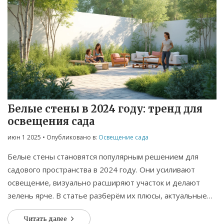
Белые стены в 2024 году: тренд для
освещения сада
июн 1 2025
• Опубликовано в:
Освещение сада
Белые стены становятся популярным решением для
садового пространства в 2024 году. Они усиливают
освещение, визуально расширяют участок и делают
зелень ярче. В статье разберём их плюсы, актуальные
решения и практические советы по применению.
Читать далее
Читатель узнает о свежих идеях и частых ошибках