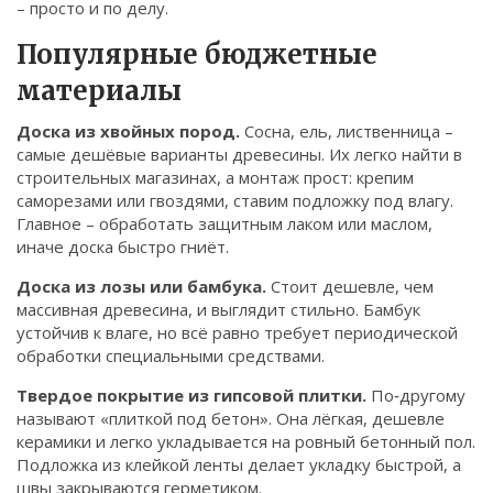
– просто и по делу.
Связаться
Популярные бюджетные
© 2026. Все права защищены.
материалы
Доска из хвойных пород.
Сосна, ель, лиственница –
самые дешёвые варианты древесины. Их легко найти в
строительных магазинах, а монтаж прост: крепим
саморезами или гвоздями, ставим подложку под влагу.
Главное – обработать защитным лаком или маслом,
иначе доска быстро гниёт.
Доска из лозы или бамбука.
Стоит дешевле, чем
массивная древесина, и выглядит стильно. Бамбук
устойчив к влаге, но всё равно требует периодической
обработки специальными средствами.
Твердое покрытие из гипсовой плитки.
По‑другому
называют «плиткой под бетон». Она лёгкая, дешевле
керамики и легко укладывается на ровный бетонный пол.
Подложка из клейкой ленты делает укладку быстрой, а
швы закрываются герметиком.