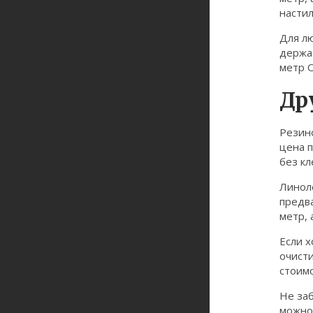
настил
Для л
держат
метр O
Др
Резино
цена п
без кл
Линоле
предв
метр, 
Если х
очисти
стоимо
Не заб
можно 