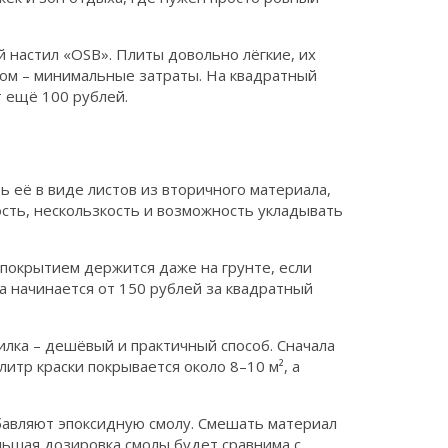
настил «OSB». Плиты довольно лёгкие, их
лом – минимальные затраты. На квадратный
т ещё 100 рублей.
ть её в виде листов из вторичного материала,
ость, нескользкость и возможность укладывать
покрытием держится даже на грунте, если
а начинается от 150 рублей за квадратный
илка – дешёвый и практичный способ. Сначала
литр краски покрывается около 8–10 м², а
обавляют эпоксидную смолу. Смешать материал
льшая дозировка смолы будет сравнима с