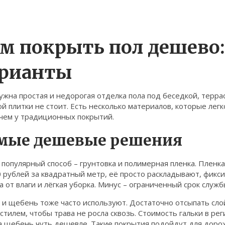
м покрыть пол дешево
рианты
ужна простая и недорогая отделка пола под беседкой, террас
й плитки не стоит. Есть несколько материалов, которые легк
 чем у традиционных покрытий.
мые дешевые решения
популярный способ – грунтовка и полимерная пленка. Пленка
 рублей за квадратный метр, её просто раскладывают, фикс
 от влаги и лёгкая уборка. Минус – ограниченный срок служб
 и щебень тоже часто используют. Достаточно отсыпать слой
стилем, чтобы трава не росла сквозь. Стоимость гальки в ре
а щебень чуть дешевле. Такие покрытия подойдут для дорож