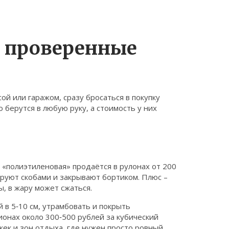
: проверенные
ой или гаражом, сразу бросаться в покупку
о берутся в любую руку, а стоимость у них
 «полиэтиленовая» продаётся в рулонах от 200
ируют скобами и закрывают бортиком. Плюс –
ы, в жару может сжаться.
 в 5‑10 см, утрамбовать и покрыть
гионах около 300‑500 рублей за кубический
ек и зон отдыха, где нужен просто ровный