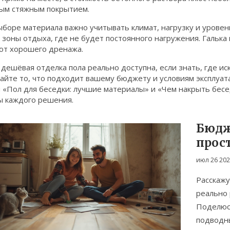
ым стяжным покрытием.
боре материала важно учитывать климат, нагрузку и уровен
 зоны отдыха, где не будет постоянного нагружения. Гальк
ют хорошего дренажа.
 дешёвая отделка пола реально доступна, если знать, где ис
йте то, что подходит вашему бюджету и условиям эксплуата
и «Пол для беседки: лучшие материалы» и «Чем накрыть бес
ы каждого решения.
Бюдж
прос
ремо
июл 26 20
Расскажу
реально 
Поделюс
подводны