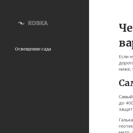
Че
ва
Освещение сада
Если н
дорого
ниже,
Са
Самый 
до 400
защита
Галька
геотек
метр, 