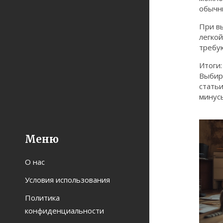
обычн
При вы
легкой
требу
Итоги:
Выбира
стать
минус
Меню
О нас
Условия использования
Политика
конфиденциальности