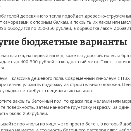
.
юбителей деревянного тепла подойдёт древесно-стружечный 
 саморезами к опорным балкам, а покрыть их лаком или мас
SB обходится по 250‑350 рублей, а обработка лаком добави
угие бюджетные варианты
вая плитка, на первый взгляд, кажется дорогой, но если бра
адает до 400‑500 рублей за квадратный метр. Плюс – прочн
ея.
ум – классика дешевого пола. Современный линолеум с ПВХ 
арительно уложить подложку из строительного волокна. Цен
а укладка не требует специальных навыков.
отите закрыть бетонный пол, то краска под меламин или мор
те поверхность, затем нанесите грунтовку и краску. За один 
сть около 250 рублей.
ывайте про «полы из яиц» – это просто бетон, в который д
прямо на месте, а стоимость бетонного раствора плюс небо