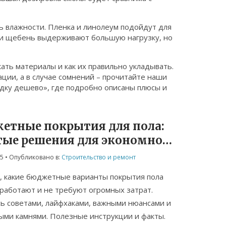
ь влажности. Пленка и линолеум подойдут для
а и щебень выдерживают большую нагрузку, но
кать материалы и как их правильно укладывать.
ции, а в случае сомнений – прочитайте наши
едку дешево», где подробно описаны плюсы и
етные покрытия для пола:
тые решения для экономного
нта
25
• Опубликовано в:
Строительство и ремонт
, какие бюджетные варианты покрытия пола
работают и не требуют огромных затрат.
ь советами, лайфхаками, важными нюансами и
ми камнями. Полезные инструкции и факты.