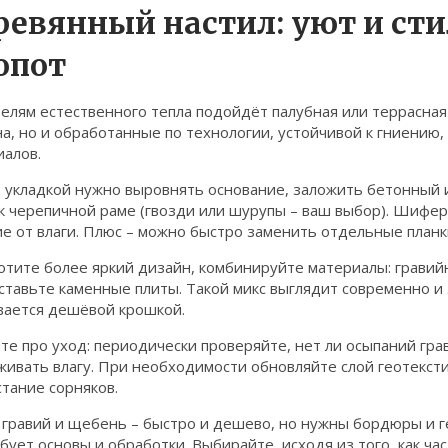
ревянный настил: уют и сти
опот
лям естественного тепла подойдёт палубная или террасная 
а, но и обработанные по технологии, устойчивой к гниению
иалов.
укладкой нужно выровнять основание, заложить бетонный ил
 к черепичной раме (гвозди или шурупы – ваш выбор). Шифе
е от влаги. Плюс – можно быстро заменить отдельные планк
хотите более яркий дизайн, комбинируйте материалы: грави
ставьте каменные плиты. Такой микс выглядит современно и
вается дешёвой крошкой.
е про уход: периодически проверяйте, нет ли осыпаний грав
ивать влагу. При необходимости обновляйте слой геотексти
тание сорняков.
 гравий и щебень – быстро и дешево, но нужны бордюры и ге
бует основы и обработки. Выбирайте, исходя из того, как ча