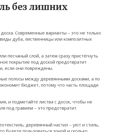
ль без лишних
доска. Современные варианты – это не только
, виды дуба, лиственницы или композитных
и песчаный слой, а затем сразу пристёгнуть
рное покрытие под доской предотвратит
и, если они повреждены.
йные полосы между деревянными досками, а по
 экономит бюджет, потому что часть площади
ия, и подметайте листва с досок, чтобы не
ля под гравием – это предотвратит
отекстиль; деревянный настил – уют и стиль,
сто будете пользоваться зоной и сколько