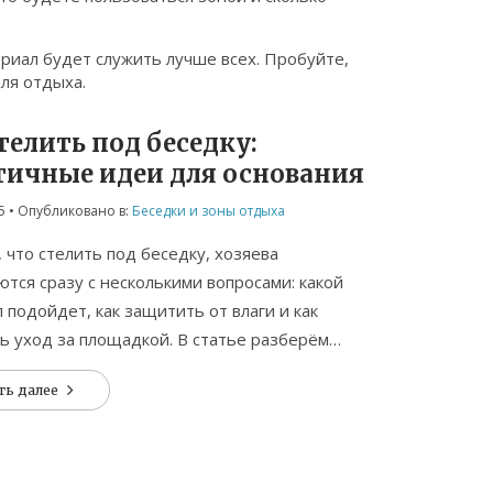
ериал будет служить лучше всех. Пробуйте,
ля отдыха.
телить под беседку:
тичные идеи для основания
5
• Опубликовано в:
Беседки и зоны отдыха
 что стелить под беседку, хозяева
ются сразу с несколькими вопросами: какой
 подойдет, как защитить от влаги и как
ь уход за площадкой. В статье разберём
минусы популярных вариантов, от классических
ть далее
 современных пластиковых плит. Поделимся
, как не попасть на лишние траты и сделать
е долговечным. Вы узнаете, на что обратить
 при выборе и как подготовить место под