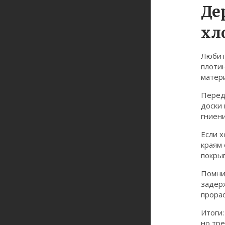
Де
хл
Любите
плотин
матер
Перед 
доски
гниени
Если 
краям 
покры
Помнит
задерж
прорас
Итоги:
но тре