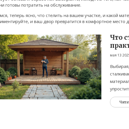
ни готовы потратить на обслуживание.
ся, теперь ясно, что стелить на вашем участке, и какой мат
иментируйте, и ваш двор превратится в комфортное место д
Что с
прак
мая 13 202
Выбирая,
сталкива
материал
упростит
плюсы и 
Чита
досок до
советами
основани
внимание