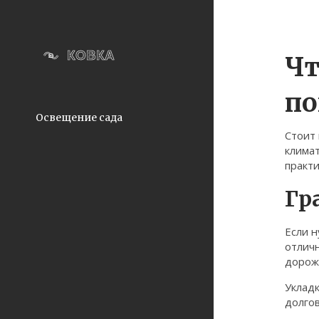
Чт
по
Освещение сада
Стоит 
климат
практи
Гр
Если н
отличн
дороже
Укладк
долгов