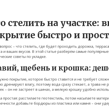
о стелить на участке: 
крытие быстро и прос
вопрос – что стелить, где будет проходить дорожка, террас
а и ваших вкусов. В этой статье разберём самые популярные
ческие советы по укладке.
авий, щебень и крошка: деш
ужно покрытие, которое быстро ставится и не требует слож
о дренируют влагу, поэтому вода сразу стекает, а трава не
к – он не застреет в шинах, а мелкую крошку удобно исполь
а простая: расстилаете геотекстиль, потом насыпаете матери
ечности добавьте бордюры из пластика или камня – они уде