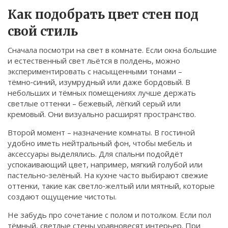
Связаться
Как подобрать цвет стен под
свой стиль
© 2026. Все права защищены.
Сначала посмотри на свет в комнате. Если окна большие
и естественный свет льётся в полдень, можно
экспериментировать с насыщенными тонами –
тёмно‑синий, изумрудный или даже бордовый. В
небольших и тёмных помещениях лучше держать
светлые оттенки – бежевый, лёгкий серый или
кремовый. Они визуально расширят пространство.
Второй момент – назначение комнаты. В гостиной
удобно иметь нейтральный фон, чтобы мебель и
аксессуары выделялись. Для спальни подойдёт
успокаивающий цвет, например, мягкий голубой или
пастельно‑зелёный. На кухне часто выбирают свежие
оттенки, такие как светло‑желтый или мятный, которые
создают ощущение чистоты.
Не забудь про сочетание с полом и потолком. Если пол
тёмный, светлые стены уравновесят интерьер. При