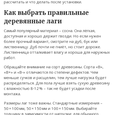
рассчитать и что делать после установки.
Связаться
Как выбрать правильные
© 2026. Все права защищены.
деревянные лаги
Самый популярный материал – сосна. Она лёгкая,
доступная и хорошо держит гвозди. Но если нужен
более прочный вариант, смотрите на дуб, бук или
лиственницу. Дуб почти не гниёт, но стоит дороже.
Лиственница отталкивает влагу и хороша для наружных
работ.
Обращайте внимание на сорт древесины. Сорта «В»,
«В+» и «В‑» отличаются по степени дефектов. Чем
меньше сучков и расщелин, тем лучше нагрузка будет
распределяться. Для пола лучше взять сухую древесину
с влажностью 8‑12 % – так не будет усадки после
монтажа.
Размеры лаг тоже важны. Стандартные измерения –
50 × 100 мм, 50 × 150 мм и 100 × 150 мм. Выбирайте
толщину в зависимости от нагрузки: для обычного