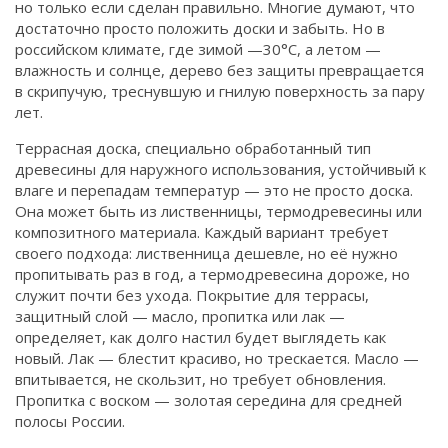
но только если сделан правильно.
Многие думают, что
Связаться
достаточно просто положить доски и забыть. Но в
российском климате, где зимой —30°C, а летом —
© 2026. Все права защищены.
влажность и солнце, дерево без защиты превращается
в скрипучую, треснувшую и гнилую поверхность за пару
лет.
Террасная доска
,
специально обработанный тип
древесины для наружного использования, устойчивый к
влаге и перепадам температур
— это не просто доска.
Она может быть из лиственницы, термодревесины или
композитного материала. Каждый вариант требует
своего подхода: лиственница дешевле, но её нужно
пропитывать раз в год, а термодревесина дороже, но
служит почти без ухода.
Покрытие для террасы
,
защитный слой — масло, пропитка или лак —
определяет, как долго настил будет выглядеть как
новый
. Лак — блестит красиво, но трескается. Масло —
впитывается, не скользит, но требует обновления.
Пропитка с воском — золотая середина для средней
полосы России.