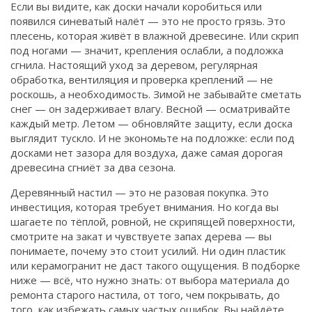
Если вы видите, как доски начали коробиться или
появился синеватый налёт — это не просто грязь. Это
плесень, которая живёт в влажной древесине. Или скрип
под ногами — значит, крепления ослабли, а подложка
сгнила. Настоящий
уход за деревом
,
регулярная
обработка, вентиляция и проверка креплений — не
роскошь, а необходимость
. Зимой не забывайте сметать
снег — он задерживает влагу. Весной — осматривайте
каждый метр. Летом — обновляйте защиту, если доска
выглядит тускло. И не экономьте на подложке: если под
досками нет зазора для воздуха, даже самая дорогая
древесина сгниёт за два сезона.
Деревянный настил — это не разовая покупка. Это
инвестиция, которая требует внимания. Но когда вы
шагаете по тёплой, ровной, не скрипящей поверхности,
смотрите на закат и чувствуете запах дерева — вы
понимаете, почему это стоит усилий. Ни один пластик
или керамогранит не даст такого ощущения. В подборке
ниже — всё, что нужно знать: от выбора материала до
ремонта старого настила, от того, чем покрывать, до
того, как избежать самых частых ошибок. Вы найдёте