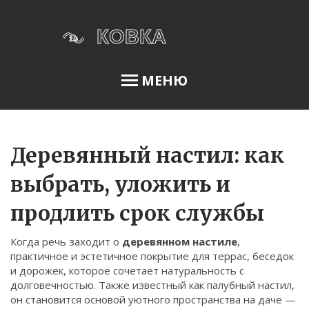
МЕНЮ
Освещение сада
Деревянный настил: как
выбрать, уложить и
Меню
продлить срок службы
О нас
Когда речь заходит о
деревянном настиле
,
Условия использования
практичное и эстетичное покрытие для террас, беседок
Политика конфиденциальности
и дорожек, которое сочетает натуральность с
долговечностью
. Также известный как
палубный настил
,
ФЗ-152
он становится основой уютного пространства на даче —