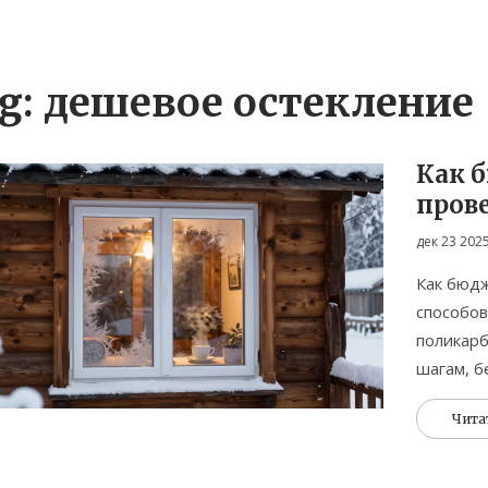
g: дешевое остекление
Как 
пров
пере
дек 23 202
Как бюдж
способов
поликарб
шагам, б
Чита