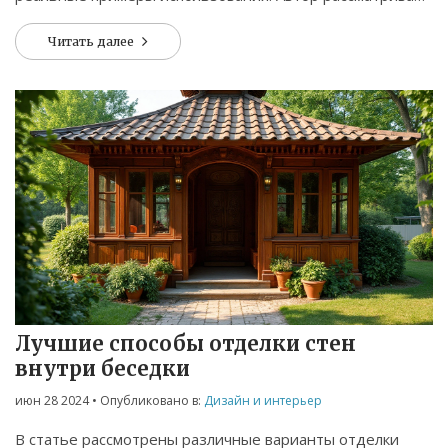
устойчивость к погоде, простоту монтажа и
Читать далее
долгосрочную выгоду. Читатели найдут рекомендации и
лайфхаки по самостоятельной работе. Отличный гид для
тех, кто не хочет тратить лишние деньги на обшивку
беседки.
Лучшие способы отделки стен
внутри беседки
июн 28 2024
• Опубликовано в:
Дизайн и интерьер
В статье рассмотрены различные варианты отделки