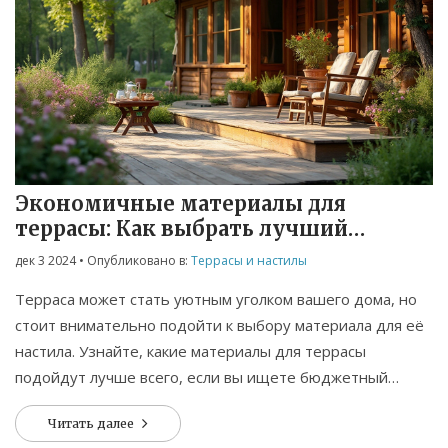
Экономичные материалы для
террасы: Как выбрать лучший
вариант
дек 3 2024
• Опубликовано в:
Террасы и настилы
Терраса может стать уютным уголком вашего дома, но
стоит внимательно подойти к выбору материала для её
настила. Узнайте, какие материалы для террасы
подойдут лучше всего, если вы ищете бюджетный
вариант. Мы расскажем о ключевых особенностях и
Читать далее
преимуществах различных материалов, таких как