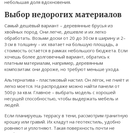
небольшая доля вдохновения.
Связаться
Выбор недорогих материалов
© 2026. Все права защищены.
Самый дешёвый вариант – деревянные брусья из
хвойных пород. Они легче, дешевле и их легко
обработать. Возьми доски от 20 до 30 см в ширину и 2–
3 см в толщину – их хватает на большую площадь, а
стоимость остаётся в рамках небольшого бюджета. Если
хочешь более долговечный вариант, обратись к
платным материалам, например, деревянным
композитам: они дороже, но требуют меньше ухода.
Альтернатива – пластиковый настил. Он лёгок, не гниёт и
легко моется. На распродаже можно найти панели от
500 р за кв.м. Главное – выбрать модель с хорошей
несущей способностью, чтобы выдержать мебель и
людей.
Если планируешь террасу в тени, рассмотрим гранитную
крошку или гравий. Их кладут на геотекстиль, удобно
ровняют и уплотняют. Такая поверхность почти не