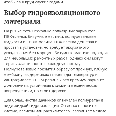
чтобы ваш пруд служил годами.
Связаться
Выбор гидроизоляционного
© 2026. Все права защищены.
материала
На рынке есть несколько популярных вариантов:
ПВХ‑плёнка, битумные мастики, полиуретановые
жидкости и EPDM‑резина. ПВХ‑плёнка дешёвая и
простая в установке, но требует аккуратного
укладывания без морщин. Битумные мастики подходят
для небольших ремонтных работ, однако они могут
терять эластичность в холодную погоду.
Полиуретановые покрытия образуют прочную, гибкую
мембрану, выдерживают перепады температур и
ультрафиолет. EPDM‑резина – это премиум‑вариант:
долговечная, устойчивая к химии и механическим
повреждениям, но стоит дороже.
Для большинства дачников оптимален полиуретан в
виде жидкой гидроизоляции. Он легко наносится
кистью, валиком или распылителем, заполняет мелкие