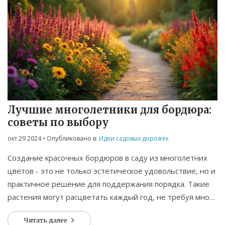
Лучшие многолетники для бордюра:
советы по выбору
окт 29 2024
• Опубликовано в:
Идеи садовых дорожек
Создание красочных бордюров в саду из многолетних
цветов - это не только эстетическое удовольствие, но и
практичное решение для поддержания порядка. Такие
растения могут расцветать каждый год, не требуя много
ухода, и сохранять свою привлекательность на
Читать далее
протяжении всего сезона. Выбор правильных цветов для