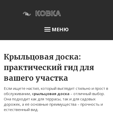
МЕНЮ
Освещение сада
Крыльцовая доска:
практический гид для
Меню
вашего участка
О нас
Если ищете настил, который выглядит стильно и прост в
Условия использования
обслуживании, к
рыльцовая доска
– отличный выбор.
Политика конфиденциальности
Она подходит как для террасы, так и для садовых
дорожек, а её основные преимущества – прочность и
ФЗ-152
естественный вид.