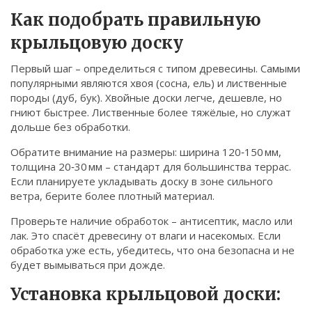
Связаться
Как подобрать правильную
к
рыльцовую доску
© 2026. Все права защищены.
Первый шаг – определиться с типом древесины. Самыми
популярными являются хвоя (сосна, ель) и лиственные
породы (дуб, бук). Хвойные доски легче, дешевле, но
гниют быстрее. Лиственные более тяжёлые, но служат
дольше без обработки.
Обратите внимание на размеры: ширина 120‑150 мм,
толщина 20‑30 мм – стандарт для большинства террас.
Если планируете укладывать доску в зоне сильного
ветра, берите более плотный материал.
Проверьте наличие обработок – антисептик, масло или
лак. Это спасёт древесину от влаги и насекомых. Если
обработка уже есть, убедитесь, что она безопасна и не
будет вымываться при дожде.
Установка к
рыльцовой доски
: