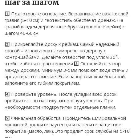
шаг за шагом
1️⃣ Подготовьте основание. Выравнивание важно: слой
гравия (5‑10 см) и геотекстиль обеспечат дренаж. На
гравий кладём деревянные брусья (опорные рейки) с
шагом 40‑60 см.
2️⃣ Прикрепляйте доску к рейкам. Самый надёжный
способ – использовать саморезы по дереву с
контр‑шайбами. Делайте отверстия под углом 30°,
чтобы избежать расщепления.3️⃣ Оставляйте зазор
между досками. Минимум 3‑5 мм поможет воде стечь и
предотвратит гниение. Если зазор слишком большой,
заполните его гибким покрытием.
4️⃣ Проверьте уровень. После укладки всех досок
пройдитесь по настилу, используя уровень. При
необходимости «подкрутите» отдельные планки.
5️⃣ Финальная обработка. Пройдитесь шлифовальной
машинкой, удалите заусенцы и нанесите защитное
покрытие (масло, лак). Это продлит срок службы на 5‑10
лет.