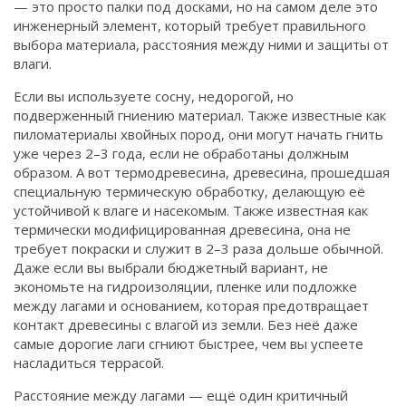
— это просто палки под досками, но на самом деле это
Связаться
инженерный элемент, который требует правильного
выбора материала, расстояния между ними и защиты от
© 2026. Все права защищены.
влаги.
Если вы используете
сосну
,
недорогой, но
подверженный гниению материал
. Также известные как
пиломатериалы хвойных пород
, они могут начать гнить
уже через 2–3 года, если не обработаны должным
образом.
А вот
термодревесина
,
древесина, прошедшая
специальную термическую обработку, делающую её
устойчивой к влаге и насекомым
. Также известная как
термически модифицированная древесина
, она не
требует покраски и служит в 2–3 раза дольше обычной.
Даже если вы выбрали бюджетный вариант, не
экономьте на
гидроизоляции
,
пленке или подложке
между лагами и основанием, которая предотвращает
контакт древесины с влагой из земли
.
Без неё даже
самые дорогие лаги сгниют быстрее, чем вы успеете
насладиться террасой.
Расстояние между лагами — ещё один критичный