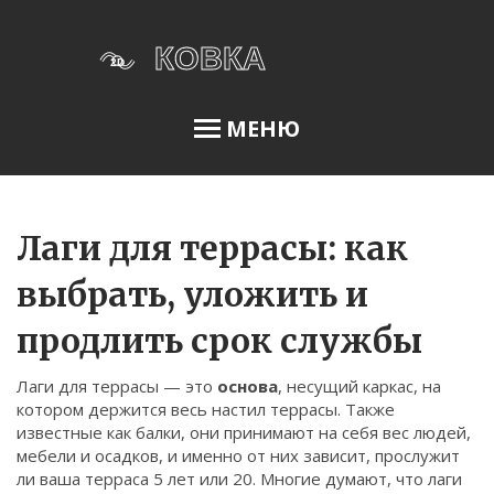
МЕНЮ
Освещение сада
Лаги для террасы: как
выбрать, уложить и
Меню
продлить срок службы
О нас
Лаги для террасы — это
основа
,
несущий каркас, на
Условия использования
котором держится весь настил террасы
. Также
Политика конфиденциальности
известные как
балки
, они принимают на себя вес людей,
мебели и осадков, и именно от них зависит, прослужит
ФЗ-152
ли ваша терраса 5 лет или 20.
Многие думают, что лаги