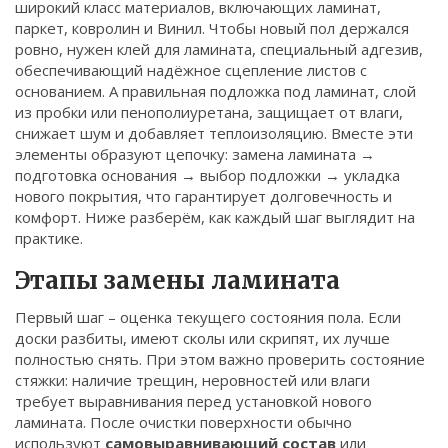
широкий класс материалов, включающих ламинат,
Связаться
паркет, ковролин и Винил
. Чтобы новый пол держался
ровно, нужен
клей для ламината
,
специальный адгезив,
© 2026. Все права защищены.
обеспечивающий надёжное сцепление листов с
основанием
. А правильная
подложка под ламинат
,
слой
из пробки или пенополиуретана, защищает от влаги,
снижает шум и добавляет теплоизоляцию
. Вместе эти
элементы образуют цепочку: замена ламината →
подготовка основания → выбор подложки → укладка
нового покрытия, что гарантирует долговечность и
комфорт. Ниже разберём, как каждый шаг выглядит на
практике.
Этапы замены ламината
Первый шаг – оценка текущего состояния пола. Если
доски разбиты, имеют сколы или скрипят, их лучше
полностью снять. При этом важно проверить состояние
стяжки: наличие трещин, неровностей или влаги
требует выравнивания перед установкой нового
ламината. После очистки поверхности обычно
используют
самовыравнивающий состав
или