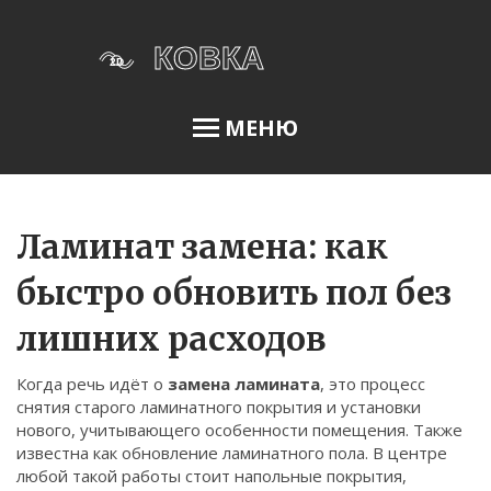
МЕНЮ
Освещение сада
Ламинат замена: как
быстро обновить пол без
Меню
лишних расходов
О нас
Когда речь идёт о
замена ламината
,
это процесс
Условия использования
снятия старого ламинатного покрытия и установки
Политика конфиденциальности
нового, учитывающего особенности помещения
. Также
известна как
обновление ламинатного пола
.
В центре
ФЗ-152
любой такой работы стоит
напольные покрытия
,