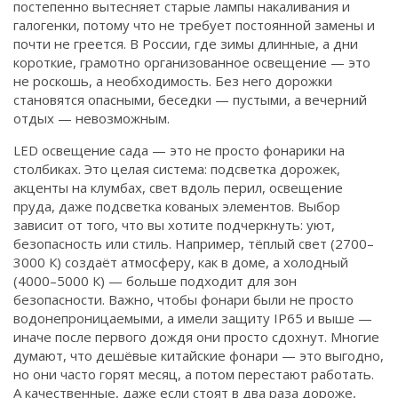
постепенно вытесняет старые лампы накаливания и
Связаться
галогенки, потому что не требует постоянной замены и
почти не греется
. В России, где зимы длинные, а дни
© 2026. Все права защищены.
короткие, грамотно организованное освещение — это
не роскошь, а необходимость. Без него дорожки
становятся опасными, беседки — пустыми, а вечерний
отдых — невозможным.
LED освещение сада — это не просто фонарики на
столбиках. Это целая система: подсветка дорожек,
акценты на клумбах, свет вдоль перил, освещение
пруда, даже подсветка кованых элементов. Выбор
зависит от того, что вы хотите подчеркнуть: уют,
безопасность или стиль. Например, тёплый свет (2700–
3000 К) создаёт атмосферу, как в доме, а холодный
(4000–5000 К) — больше подходит для зон
безопасности. Важно, чтобы фонари были не просто
водонепроницаемыми, а имели защиту IP65 и выше —
иначе после первого дождя они просто сдохнут. Многие
думают, что дешёвые китайские фонари — это выгодно,
но они часто горят месяц, а потом перестают работать.
А качественные, даже если стоят в два раза дороже,