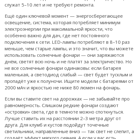
служат 5–10 лет и не требуют ремонта.
Ещё один ключевой момент —
энергосберегающее
освещение
,
система, которая потребляет минимум
электроэнергии при максимальной яркости, что
особенно важно для дач, где нет постоянного
подключения к сети
. LED-лампы потребляют в 8–10 раз
меньше, чем старые лампы, и это значит, что вы можете
использовать солнечные фонари — они заряжаются
днём, светят всю ночь и не платят за электричество. Но
не все солнечные фонари одинаковы: если батарея
маленькая, а светодиод слабый — свет будет тусклым и
пропадёт уже к полуночи. Ищите модели с батареями от
2000 мАч и яркостью не ниже 80 люмен на фонарь.
Если вы ставите свет на дорожках — не забывайте про
равномерность. Слишком редкие фонари создают
«островки» света, где в темноте можно споткнуться.
Лучше ставить их на расстоянии 2–3 метра друг от
друга. Для клумб и кустов подойдут точечные
светильники, направленные вниз — так свет не слепит, а
создаёт эффект мягкого сияния. А если у вас есть