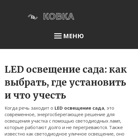
МЕНЮ
Освещение сада
LED освещение сада: как
выбрать, где установить
Меню
и что учесть
О нас
Когда речь заходит о
LED освещение сада
,
это
Условия использования
современное, энергосберегающее решение для
Политика конфиденциальности
освещения участка с помощью светодиодных ламп,
которые работают долго и не перегреваются
. Также
ФЗ-152
известно как
светодиодное уличное освещение
, оно