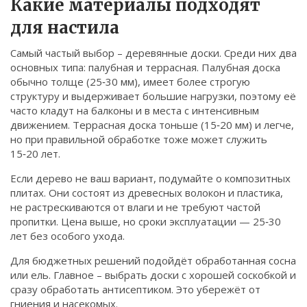
Какие материалы подходят
Связаться
для настила
© 2026. Все права защищены.
Самый частый выбор – деревянные доски. Среди них два
основных типа: палубная и террасная. Палубная доска
обычно толще (25‑30 мм), имеет более строгую
структуру и выдерживает большие нагрузки, поэтому её
часто кладут на балконы и в места с интенсивным
движением. Террасная доска тоньше (15‑20 мм) и легче,
но при правильной обработке тоже может служить
15‑20 лет.
Если дерево не ваш вариант, подумайте о композитных
плитах. Они состоят из древесных волокон и пластика,
не растрескиваются от влаги и не требуют частой
пропитки. Цена выше, но сроки эксплуатации — 25‑30
лет без особого ухода.
Для бюджетных решений подойдёт обработанная сосна
или ель. Главное – выбрать доски с хорошей соскобкой и
сразу обработать антисептиком. Это убережёт от
гниения и насекомых.