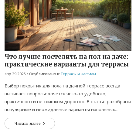
Что лучше постелить на пол на даче:
практические варианты для террасы
апр 29 2025
• Опубликовано в:
Террасы и настилы
Выбор покрытия для пола на дачной террасе всегда
вызывает вопросы: хочется чего-то удобного,
практичного и не слишком дорогого. В статье разобраны
популярные и неожиданные варианты напольных
покрытий, их плюсы и минусы, а также советы по
Читать далее
монтажу своими руками. От натурального дерева до
современных плит – рассказываю, что выбрать и чего