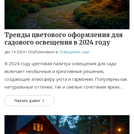
Тренды цветового оформления для
садового освещения в 2024 году
дек 14 2024
• Опубликовано в:
Освещение сада
В 2024 году цветовая палитра освещения для сада
включает необычные и креативные решения,
создающие атмосферу уюта и гармонии. Популярны как
натуральные оттенки, так и смелые сочетания ярких
цветов, формирующие уникальный стиль. В статье
Читать далее
рассматриваются идеи и рекомендации по созданию
освещения, которое подчеркнет индивидуальность
вашего сада. Изучение современных инноваций и
технологий также важно для достижения идеального
результата.