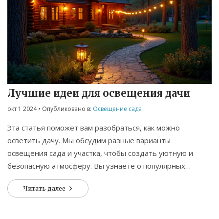
Лучшие идеи для освещения дачи
окт 1 2024
• Опубликовано в:
Освещение сада
Эта статья поможет вам разобраться, как можно
осветить дачу. Мы обсудим разные варианты
освещения сада и участка, чтобы создать уютную и
безопасную атмосферу. Вы узнаете о популярных
способах использования света, интересных
Читать далее
дизайнерских решениях и практических советах по
выбору осветительных приборов.