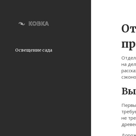
От
пр
Освещение сада
Отделк
на дел
расска
сэкон
Вы
Первый
требуе
не тре
древес
Дорожк