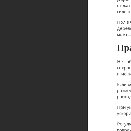
стокат
сильн
Пол в 
деревя
моется
Пр
Не заб
сохра
гниени
Если х
размес
расхо
При ук
ускори
Регуля
повре