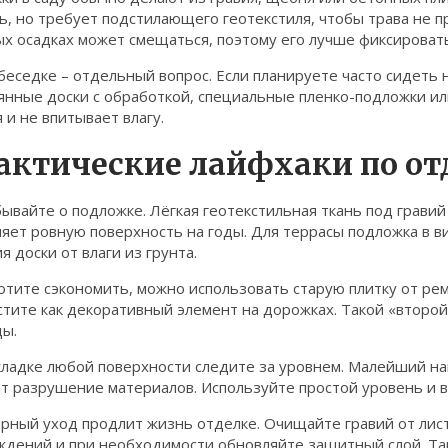
ь, но требует подстилающего геотекстиля, чтобы трава не п
ых осадках может смещаться, поэтому его лучше фиксироват
беседке – отдельный вопрос. Если планируете часто сидеть 
нные доски с обработкой, специальные пленко-подложки или
 и не впитывает влагу.
актические лайфхаки по от
ывайте о подложке. Лёгкая геотекстильная ткань под грави
няет ровную поверхность на годы. Для террасы подложка в 
я доски от влаги из грунта.
отите сэкономить, можно использовать старую плитку от ре
тите как декоративный элемент на дорожках. Такой «второй
ды.
ладке любой поверхности следите за уровнем. Малейший нак
т разрушение материалов. Используйте простой уровень и ве
рный уход продлит жизнь отделке. Очищайте гравий от лист
ждений и при необходимости обновляйте защитный слой. Та