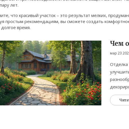
пару лет.
ните, что красивый участок – это результат мелких, проду
дуя простым рекомендациям, вы сможете создать комфортное
 долгое время.
Чем 
мар 23 202
Отделка
улучшит
разнооб
декориро
их под с
Чита
натураль
них имее
климатич
материал