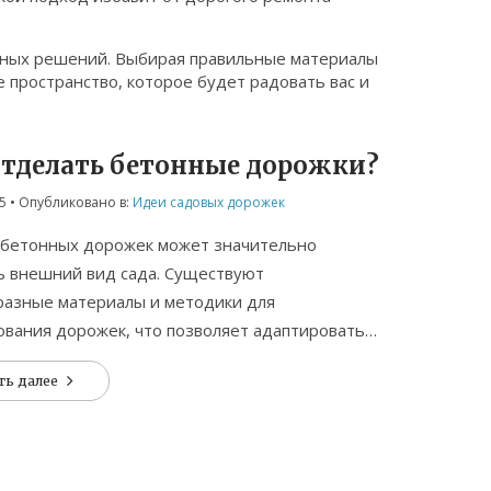
манных решений. Выбирая правильные материалы
 пространство, которое будет радовать вас и
отделать бетонные дорожки?
5
• Опубликовано в:
Идеи садовых дорожек
 бетонных дорожек может значительно
ь внешний вид сада. Существуют
разные материалы и методики для
вания дорожек, что позволяет адаптировать
тилистическое оформление участка. От
ть далее
ного камня до декоративных плит — каждая из
т свои плюсы и минусы. Важно учитывать
еские условия и стиль сада при выборе
а. Эта статья поможет вам выбрать