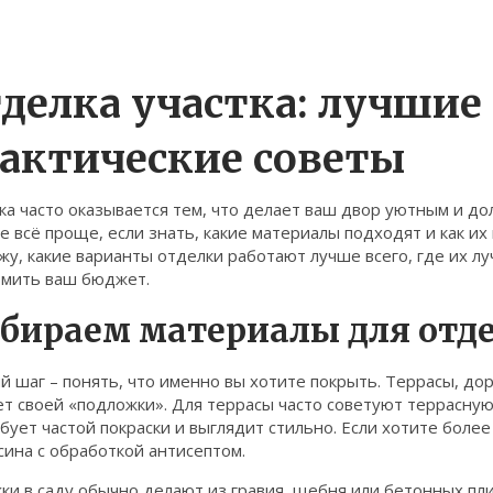
делка участка: лучшие
актические советы
а часто оказывается тем, что делает ваш двор уютным и дол
е всё проще, если знать, какие материалы подходят и как их
жу, какие варианты отделки работают лучше всего, где их л
омить ваш бюджет.
бираем материалы для отд
 шаг – понять, что именно вы хотите покрыть. Террасы, дор
т своей «подложки». Для террасы часто советуют террасную 
бует частой покраски и выглядит стильно. Если хотите боле
ина с обработкой антисептом.
и в саду обычно делают из гравия, щебня или бетонных пли