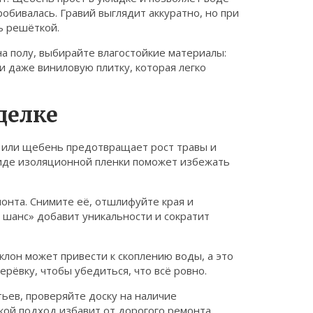
робивалась. Гравий выглядит аккуратно, но при
ь решёткой.
на полу, выбирайте влагостойкие материалы:
 даже виниловую плитку, которая легко
делке
й или щебень предотвращает рост травы и
виде изоляционной пленки поможет избежать
монта. Снимите её, отшлифуйте края и
 шанс» добавит уникальности и сократит
лон может привести к скоплению воды, а это
рёвку, чтобы убедиться, что всё ровно.
ьев, проверяйте доску на наличие
кой подход избавит от дорогого ремонта