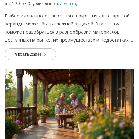
янв 1 2025
• Опубликовано в:
Дом и сад
Выбор идеального напольного покрытия для открытой
веранды может быть сложной задачей. Эта статья
поможет разобраться в разнообразии материалов,
доступных на рынке, их преимуществах и недостатках.
Мы также рассмотрим факторы, которые нужно
Читать далее
учитывать при выборе покрытия, такие как климат,
долговечность и уход. В результате вы сможете
выбрать именно то, что подходит вашим потребностям.