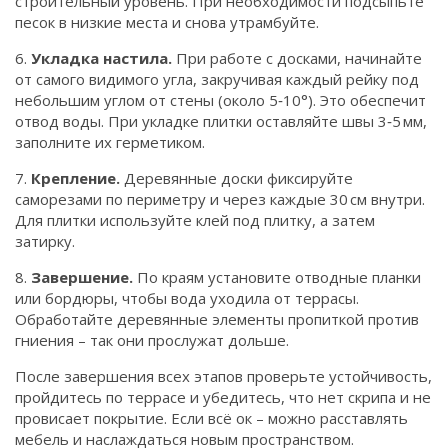
строительный уровень. При необходимости подсыпьте
песок в низкие места и снова утрамбуйте.
6.
Укладка настила.
При работе с досками, начинайте
от самого видимого угла, закручивая каждый рейку под
небольшим углом от стены (около 5‑10°). Это обеспечит
отвод воды. При укладке плитки оставляйте швы 3‑5 мм,
заполните их герметиком.
7.
Крепление.
Деревянные доски фиксируйте
саморезами по периметру и через каждые 30 см внутри.
Для плитки используйте клей под плитку, а затем
затирку.
8.
Завершение.
По краям установите отводные планки
или бордюры, чтобы вода уходила от террасы.
Обработайте деревянные элементы пропиткой против
гниения – так они прослужат дольше.
После завершения всех этапов проверьте устойчивость,
пройдитесь по террасе и убедитесь, что нет скрипа и не
провисает покрытие. Если всё ок – можно расставлять
мебель и наслаждаться новым пространством.